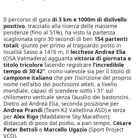
Il percorso di gara
di 3 km e 1000m di dislivello
positivo
, tracciato alla ricerca delle massime
pendenze (fino al 51%), ha visto la partenza
scaglionata ogni 30 secondi di ben
154 partenti
totali
; giunto per primo al traguardo posto in
località Sasso a 1416 m, il
lecchese Andrea Elia
(OSA Valmadera) agguanta
vittoria di giornata e
titolo tricolore
facendo registrare
l’incredibile
tempo di 30’42’’
, crono valevole sia per il titolo di
campione italiano
che per l’iscrizione del proprio
nome nell’albo dei pochissimi atleti, a livello
mondiale, capaci di scendere sotto i 31’ sul
chilometro verticale senza l’ausilio dei bastoncini.
Dietro ad Andrea Elia, seconda posizione per
Andrea Prandi
(Team K2 Valtellina ASD) e terza
per
Alex Rigo
(Maddalene Sky Marathon);
distaccati di poco dal podio, a pari tempo,
Cesare
Peter Bettoli
e
Marcello Ugazio
(Sport Project
VCO).