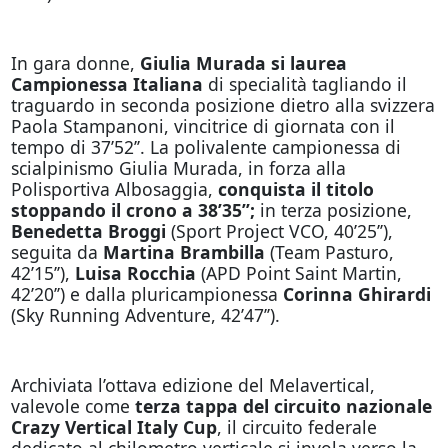
In gara donne,
Giulia Murada si laurea
Campionessa Italiana
di specialità tagliando il
traguardo in seconda posizione dietro alla svizzera
Paola Stampanoni, vincitrice di giornata con il
tempo di 37’52’’. La polivalente campionessa di
scialpinismo Giulia Murada, in forza alla
Polisportiva Albosaggia,
conquista il titolo
stoppando il crono a 38’35’’;
in terza posizione,
Benedetta Broggi
(Sport Project VCO, 40’25’’),
seguita da
Martina Brambilla
(Team Pasturo,
42’15’’),
Luisa Rocchia
(APD Point Saint Martin,
42’20’’) e dalla pluricampionessa
Corinna Ghirardi
(Sky Running Adventure, 42’47’’).
Archiviata l’ottava edizione del Melavertical,
valevole come
terza tappa del circuito nazionale
Crazy Vertical Italy Cup
, il circuito federale
dedicato al chilometro verticale si invola verso la