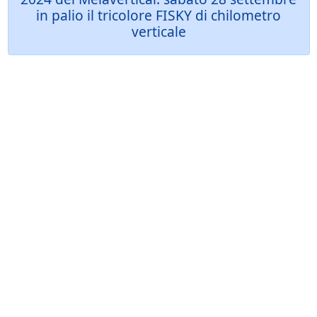
in palio il tricolore FISKY di chilometro
verticale