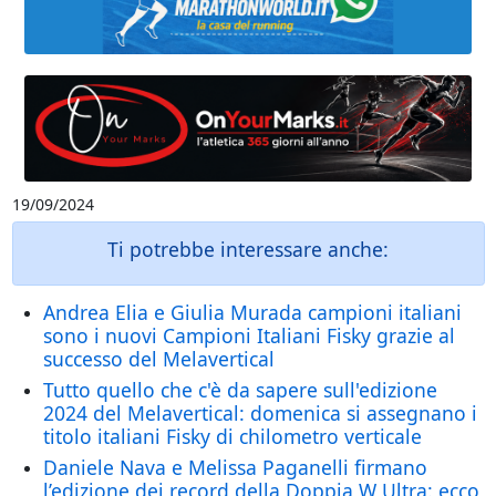
19/09/2024
Ti potrebbe interessare anche:
Andrea Elia e Giulia Murada campioni italiani
sono i nuovi Campioni Italiani Fisky grazie al
successo del Melavertical
Tutto quello che c'è da sapere sull'edizione
2024 del Melavertical: domenica si assegnano i
titolo italiani Fisky di chilometro verticale
Daniele Nava e Melissa Paganelli firmano
l’edizione dei record della Doppia W Ultra: ecco