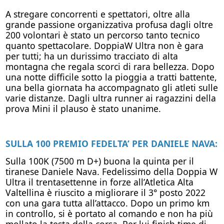
A stregare concorrenti e spettatori, oltre alla
grande passione organizzativa profusa dagli oltre
200 volontari è stato un percorso tanto tecnico
quanto spettacolare. DoppiaW Ultra non è gara
per tutti; ha un durissimo tracciato di alta
montagna che regala scorci di rara bellezza. Dopo
una notte difficile sotto la pioggia a tratti battente,
una bella giornata ha accompagnato gli atleti sulle
varie distanze. Dagli ultra runner ai ragazzini della
prova Mini il plauso è stato unanime.
SULLA 100 PREMIO FEDELTA’ PER DANIELE NAVA:
Sulla 100K (7500 m D+) buona la quinta per il
tiranese Daniele Nava. Fedelissimo della Doppia W
Ultra il trentasettenne in forze all’Atletica Alta
Valtellina è riuscito a migliorare il 3° posto 2022
con una gara tutta all’attacco. Dopo un primo km
in controllo, si è portato al comando e non ha più
mollato la testa della corsa. Per lui finish time di