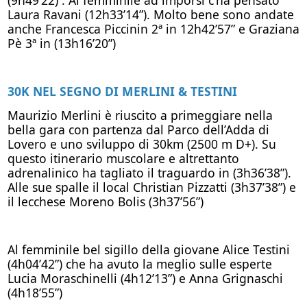
Laura Ravani (12h33’14”). Molto bene sono andate
anche Francesca Piccinin 2ª in 12h42’57” e Graziana
Pè 3ª in (13h16’20”)
30K NEL SEGNO DI MERLINI & TESTINI
Maurizio Merlini è riuscito a primeggiare nella
bella gara con partenza dal Parco dell’Adda di
Lovero e uno sviluppo di 30km (2500 m D+). Su
questo itinerario muscolare e altrettanto
adrenalinico ha tagliato il traguardo in (3h36’38”).
Alle sue spalle il local Christian Pizzatti (3h37’38”) e
il lecchese Moreno Bolis (3h37’56”)
Al femminile bel sigillo della giovane Alice Testini
(4h04’42”) che ha avuto la meglio sulle esperte
Lucia Moraschinelli (4h12’13”) e Anna Grignaschi
(4h18’55”)