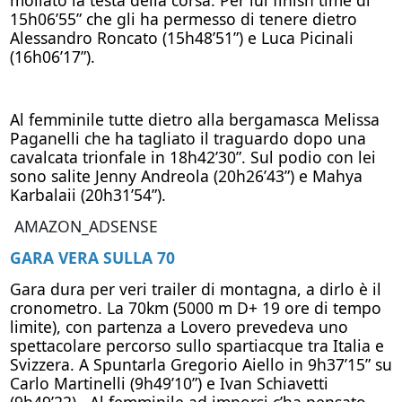
15h06’55” che gli ha permesso di tenere dietro
Alessandro Roncato (15h48’51”) e Luca Picinali
(16h06’17”).
Al femminile tutte dietro alla bergamasca Melissa
Paganelli che ha tagliato il traguardo dopo una
cavalcata trionfale in 18h42’30”. Sul podio con lei
sono salite Jenny Andreola (20h26’43”) e Mahya
Karbalaii (20h31’54”).
AMAZON_ADSENSE
GARA VERA SULLA 70
Gara dura per veri trailer di montagna, a dirlo è il
cronometro. La 70km (5000 m D+ 19 ore di tempo
limite), con partenza a Lovero prevedeva uno
spettacolare percorso sullo spartiacque tra Italia e
Svizzera. A Spuntarla Gregorio Aiello in 9h37’15” su
Carlo Martinelli (9h49’10”) e Ivan Schiavetti
(9h49’22) . Al femminile ad imporsi c’ha pensato