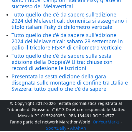
sono i nuovi Campioni Italiani Fisky grazie al
successo del Melavertical
Tutto quello che c'è da sapere sull'edizione
2024 del Melavertical: domenica si assegnano i
titolo italiani Fisky di chilometro verticale
Tutto quello che c'è da sapere sull'edizione
2024 del Melavertical: sabato 28 settembre in
palio il tricolore FISKY di chilometro verticale
Tutto quello che c'è da sapere sulla sesta
edizione della DoppiaW Ultra: chiuse con
record di adesione le iscrizioni
Presentata la sesta edizione della gara
disegnata sulle montagne di confine tra Italia e
Svizzera: tutto quello che c'è da sapere
© Copyright 2012-2026 Testata giornalistica registrata al
Tribunale di Grosseto n° 6/13 Direttore responsabile Matteo
Moscati P.I. 01552400531 REA 134461 ROC 24577
Fanno parte del network MarathonWorld:
OnYourMarks
-
SportDaily
-
AhAhAh