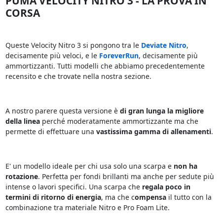
PUMA VELOCITY NITRO 3 - LA PROVA IN
CORSA
Queste Velocity Nitro 3 si pongono tra le
Deviate Nitro
,
decisamente più veloci, e le
ForeverRun
, decisamente più
ammortizzanti. Tutti modelli che abbiamo precedentemente
recensito e che trovate nella nostra sezione.
A nostro parere questa versione è
di gran lunga la migliore
della linea
perché moderatamente ammortizzante ma che
permette di effettuare una
vastissima gamma di allenamenti
.
E' un modello ideale per chi usa solo una scarpa e
non ha
rotazione
. Perfetta per fondi brillanti ma anche per sedute più
intense o lavori specifici. Una scarpa che
regala poco in
termini di ritorno di energia
, ma che c
ompensa
il tutto con la
combinazione tra materiale Nitro e Pro Foam Lite.