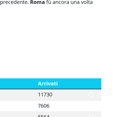
e precedente.
Roma
fù ancora una volta
Arrivati
11730
7606
5564