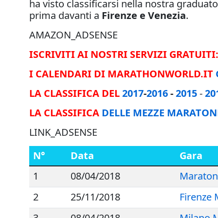
ha visto classificarsi nella nostra graduat
prima davanti a
Firenze e Venezia
.
AMAZON_ADSENSE
ISCRIVITI AI NOSTRI SERVIZI GRATUITI
I CALENDARI DI MARATHONWORLD.IT
LA CLASSIFICA DEL
2017
-
2016
-
2015
-
20
LA CLASSIFICA
DELLE MEZZE MARATONE
LINK_ADSENSE
N°
Data
Gara
1
08/04/2018
Maraton
2
25/11/2018
Firenze
3
08/04/2018
Milano 