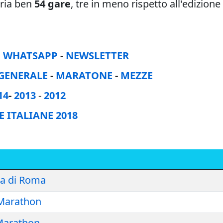
oria ben
54 gare
, tre in meno rispetto all'edizion
:
WHATSAPP
-
NEWSLETTER
GENERALE
-
MARATONE
-
MEZZE
14
-
2013
-
2012
 ITALIANE 2018
a di Roma
 Marathon
Marathon