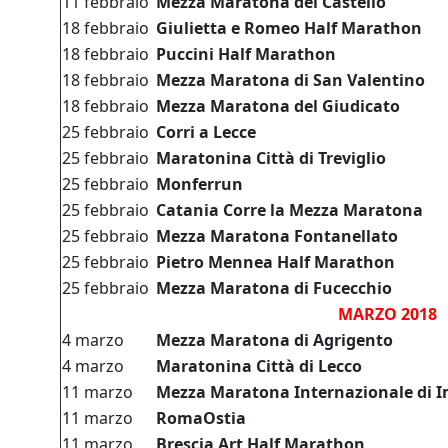
11 febbraio
Mezza Maratona del Castello
18
febbraio
Giulietta e Romeo Half Marathon
18
febbraio
Puccini Half Marathon
18
febbraio
Mezza Maratona di San Valentino
18 febbraio
Mezza Maratona del Giudicato
25
febbraio
Corri a Lecce
25
febbraio
Maratonina Città di Treviglio
25
febbraio
Monferrun
25
febbraio
Catania Corre la Mezza Maratona
25
febbraio
Mezza Maratona Fontanellato
25
febbraio
Pietro Mennea Half Marathon
25
febbraio
Mezza Maratona di Fucecchio
MARZO 2018
4 marzo
Mezza Maratona di Agrigento
4 marzo
Maratonina Città di Lecco
11 marzo
Mezza Maratona Internazionale di I
11 marzo
RomaOstia
11 marzo
Brescia Art Half Marathon