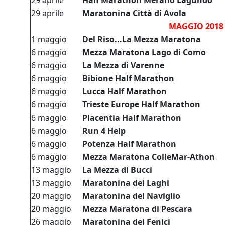
29 aprile
Half Marathon Merano Lagundo
29 aprile
Maratonina Città di Avola
MAGGIO 2018
1 maggio
Del Riso...La Mezza Maratona
6 maggio
Mezza Maratona Lago di Como
6 maggio
La Mezza di Varenne
6 maggio
Bibione Half Marathon
6 maggio
Lucca Half Marathon
6 maggio
Trieste Europe Half Marathon
6 maggio
Placentia Half Marathon
6 maggio
Run 4 Help
6 maggio
Potenza Half Marathon
6 maggio
Mezza Maratona ColleMar-Athon
13 maggio
La Mezza di Bucci
13 maggio
Maratonina dei Laghi
20 maggio
Maratonina del Naviglio
20 maggio
Mezza Maratona di Pescara
26 maggio
Maratonina dei Fenici