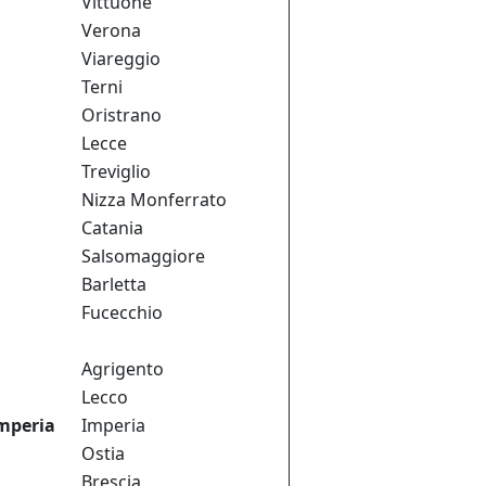
Vittuone
Verona
Viareggio
Terni
Oristrano
Lecce
Treviglio
Nizza Monferrato
Catania
Salsomaggiore
Barletta
Fucecchio
Agrigento
Lecco
mperia
Imperia
Ostia
Brescia