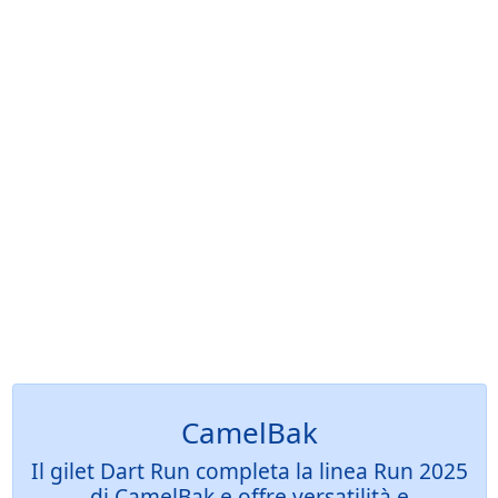
CamelBak
Il gilet Dart Run completa la linea Run 2025
di CamelBak e offre versatilità e