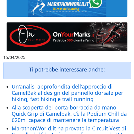
15/04/2025
Ti potrebbe interessare anche:
Un'analisi approfondita dell'approccio di
CamelBak al design del pannello dorsale per
hiking, fast hiking e trail running
Alla scoperta del porta-borraccia da mano
Quick Grip di Camelbak: c'è la Podium Chill da
620ml capace di mantenere la temperatura
MarathonWorld.it ha provato la Circuit Vest di