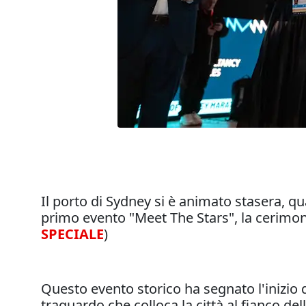
Il porto di Sydney si è animato stasera, quan
primo evento "Meet The Stars", la cerimon
SPECIALE
)
Questo evento storico ha segnato l'inizi
traguardo che colloca la città al fianco d