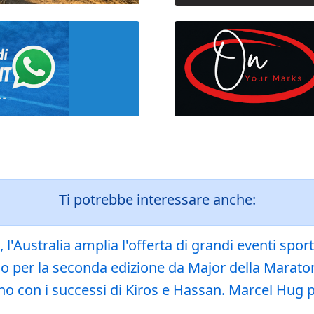
Ti potrebbe interessare anche:
 l'Australia amplia l'offerta di grandi eventi spor
esso per la seconda edizione da Major della Mara
iano con i successi di Kiros e Hassan. Marcel Hug 