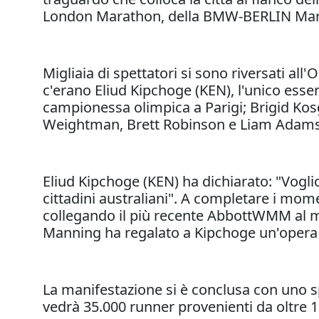
London Marathon, della BMW-BERLIN Marat
Migliaia di spettatori si sono riversati al
c'erano Eliud Kipchoge (KEN), l'unico es
campionessa olimpica a Parigi; Brigid Kosg
Weightman, Brett Robinson e Liam Adams
Eliud Kipchoge (KEN) ha dichiarato: "Voglio 
cittadini australiani". A completare i mome
collegando il più recente AbbottWMM al mon
Manning ha regalato a Kipchoge un'opera d
La manifestazione si è conclusa con uno s
vedrà 35.000 runner provenienti da oltre 1