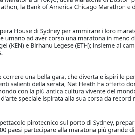
hon, la Bank of America Chicago Marathon e de
l'Opera House di Sydney per ammirare i loro maraton
sere umano ad aver corso una maratona in meno di
ei (KEN) e Birhanu Legese (ETH); insieme ai camp
.
correre una bella gara, che diverta e ispiri le pers
nti salienti della serata, Nat Heath ha offerto do
do con la più antica cultura vivente del mondo. I
'arte speciale ispirata alla sua corsa da record 
pettacolo pirotecnico sul porto di Sydney, prepar
00 paesi partecipare alla maratona più grande di