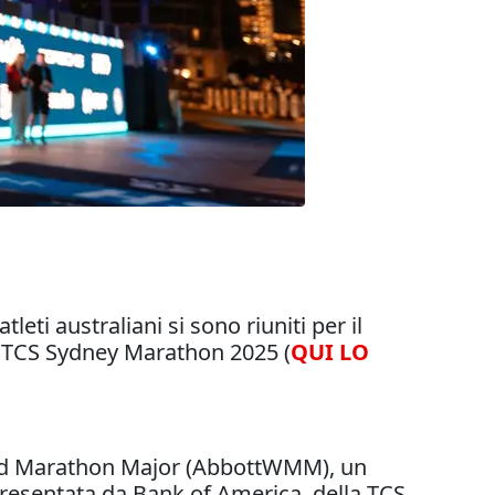
leti australiani si sono riuniti per il
la TCS Sydney Marathon 2025 (
QUI LO
orld Marathon Major (AbbottWMM), un
presentata da Bank of America, della TCS