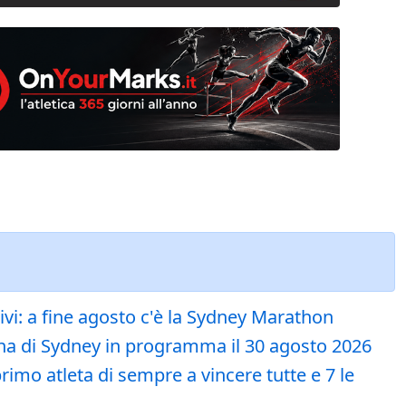
tivi: a fine agosto c'è la Sydney Marathon
tona di Sydney in programma il 30 agosto 2026
primo atleta di sempre a vincere tutte e 7 le