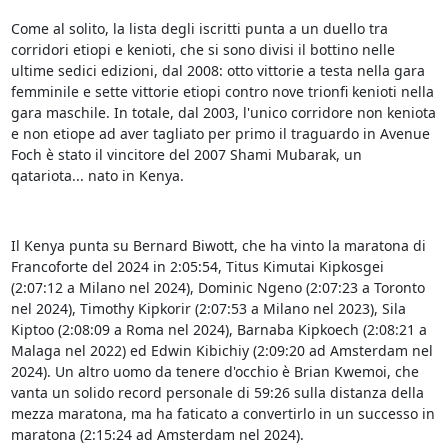
Come al solito, la lista degli iscritti punta a un duello tra
corridori etiopi e kenioti, che si sono divisi il bottino nelle
ultime sedici edizioni, dal 2008: otto vittorie a testa nella gara
femminile e sette vittorie etiopi contro nove trionfi kenioti nella
gara maschile. In totale, dal 2003, l'unico corridore non keniota
e non etiope ad aver tagliato per primo il traguardo in Avenue
Foch è stato il vincitore del 2007 Shami Mubarak, un
qatariota... nato in Kenya.
Il Kenya punta su Bernard Biwott, che ha vinto la maratona di
Francoforte del 2024 in 2:05:54, Titus Kimutai Kipkosgei
(2:07:12 a Milano nel 2024), Dominic Ngeno (2:07:23 a Toronto
nel 2024), Timothy Kipkorir (2:07:53 a Milano nel 2023), Sila
Kiptoo (2:08:09 a Roma nel 2024), Barnaba Kipkoech (2:08:21 a
Malaga nel 2022) ed Edwin Kibichiy (2:09:20 ad Amsterdam nel
2024). Un altro uomo da tenere d'occhio è Brian Kwemoi, che
vanta un solido record personale di 59:26 sulla distanza della
mezza maratona, ma ha faticato a convertirlo in un successo in
maratona (2:15:24 ad Amsterdam nel 2024).