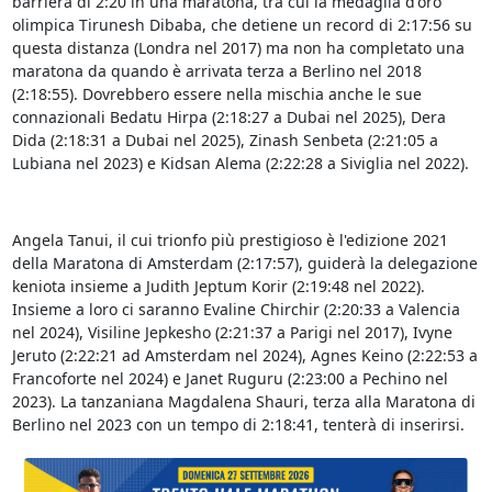
barriera di 2:20 in una maratona, tra cui la medaglia d'oro
olimpica Tirunesh Dibaba, che detiene un record di 2:17:56 su
questa distanza (Londra nel 2017) ma non ha completato una
maratona da quando è arrivata terza a Berlino nel 2018
(2:18:55). Dovrebbero essere nella mischia anche le sue
connazionali Bedatu Hirpa (2:18:27 a Dubai nel 2025), Dera
Dida (2:18:31 a Dubai nel 2025), Zinash Senbeta (2:21:05 a
Lubiana nel 2023) e Kidsan Alema (2:22:28 a Siviglia nel 2022).
Angela Tanui, il cui trionfo più prestigioso è l'edizione 2021
della Maratona di Amsterdam (2:17:57), guiderà la delegazione
keniota insieme a Judith Jeptum Korir (2:19:48 nel 2022).
Insieme a loro ci saranno Evaline Chirchir (2:20:33 a Valencia
nel 2024), Visiline Jepkesho (2:21:37 a Parigi nel 2017), Ivyne
Jeruto (2:22:21 ad Amsterdam nel 2024), Agnes Keino (2:22:53 a
Francoforte nel 2024) e Janet Ruguru (2:23:00 a Pechino nel
2023). La tanzaniana Magdalena Shauri, terza alla Maratona di
Berlino nel 2023 con un tempo di 2:18:41, tenterà di inserirsi.