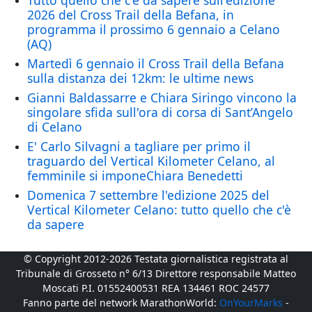
Tutto quello che c'è da sapere sull'edizione
2026 del Cross Trail della Befana, in
programma il prossimo 6 gennaio a Celano
(AQ)
Martedì 6 gennaio il Cross Trail della Befana
sulla distanza dei 12km: le ultime news
Gianni Baldassarre e Chiara Siringo vincono la
singolare sfida sull'ora di corsa di Sant’Angelo
di Celano
E' Carlo Silvagni a tagliare per primo il
traguardo del Vertical Kilometer Celano, al
femminile si imponeChiara Benedetti
Domenica 7 settembre l'edizione 2025 del
Vertical Kilometer Celano: tutto quello che c'è
da sapere
© Copyright 2012-2026 Testata giornalistica registrata al
Tribunale di Grosseto n° 6/13 Direttore responsabile Matteo
Moscati P.I. 01552400531 REA 134461 ROC 24577
Fanno parte del network MarathonWorld:
OnYourMarks
-