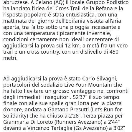
abruzzese. A Celano (AQ) il locale Gruppo Podistico
ha lanciato l’idea del Cross Trail della Befana e la
risposta popolare è stata entusiastica, con una
mattinata del giorno dell’Epifania vissuta all’aria
aperta, tra l’altro sotto una pioggia incessante e
con una temperatura tipicamente invernale,
condizioni certamente non ideali per tentare di
aggiudicarsi la prova sui 12 km, a metà fra un vero
trail e un cross country, con un dislivello di 450
metri.
Ad aggiudicarsi la prova è stato Carlo Silvagni,
portacolori del sodalizio Live Your Mountain che
ha fatto lievitare un grosso vantaggio nei confronti
degli immediati inseguitori. 52’37” il suo tempo
finale con alle sue spalle gran lotta per la piazza
d’onore, andata a Gaetano Presutti (Let’s Run for
Solidarity) che ha chiuso a 2’28”. Terza piazza per
Gianmaria Di Loreto (Runners Avezzano) a 2’44”
davanti a Vincenzo Tartaglia (Gs Avezzano) a 3’02”