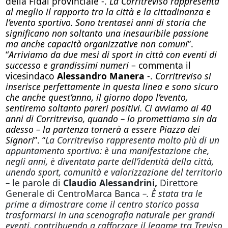
della Fidal provinciale -.
La Corritreviso rappresenta
al meglio il rapporto tra la città e la cittadinanza e
l’evento sportivo. Sono trentasei anni di storia che
significano non soltanto una inesauribile passione
ma anche capacità organizzative non comuni
”.
“
Arriviamo da due mesi di sport in città con eventi di
successo e grandissimi numeri
– commenta il
vicesindaco
Alessandro Manera
-.
Corritreviso si
inserisce perfettamente in questa linea e sono sicuro
che anche quest’anno, il giorno dopo l’evento,
sentiremo soltanto pareri positivi. Ci avviamo ai 40
anni di Corritreviso, quando – lo promettiamo sin da
adesso – la partenza tornerà a essere Piazza dei
Signori
”. “
La Corritreviso rappresenta molto più di un
appuntamento sportivo: è una manifestazione che,
negli anni, è diventata parte dell’identità della città,
unendo sport, comunità e valorizzazione del territorio
–
le parole di
Claudio Alessandrini,
Direttore
Generale di CentroMarca Banca
–. È stata tra le
prime a dimostrare come il centro storico possa
trasformarsi in una scenografia naturale per grandi
eventi, contribuendo a rafforzare il legame tra Treviso