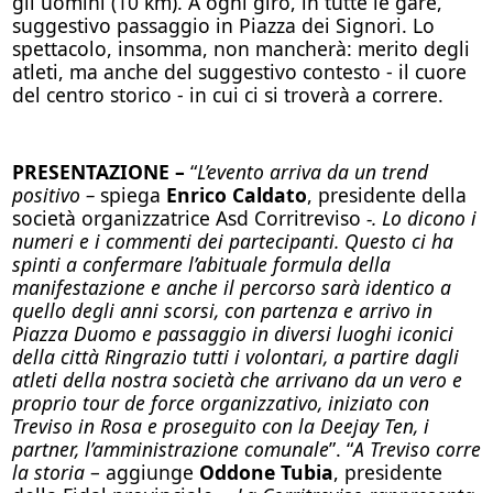
gli uomini (10 km). A ogni giro, in tutte le gare,
suggestivo passaggio in Piazza dei Signori. Lo
spettacolo, insomma, non mancherà: merito degli
atleti, ma anche del suggestivo contesto - il cuore
del centro storico - in cui ci si troverà a correre.
PRESENTAZIONE –
“
L’evento arriva da un trend
positivo –
spiega
Enrico Caldato
, presidente della
società organizzatrice Asd Corritreviso
-. Lo dicono i
numeri e i commenti dei partecipanti. Questo ci ha
spinti a confermare l’abituale formula della
manifestazione e anche il percorso sarà identico a
quello degli anni scorsi, con partenza e arrivo in
Piazza Duomo e passaggio in diversi luoghi iconici
della città Ringrazio tutti i volontari, a partire dagli
atleti della nostra società che arrivano da un vero e
proprio tour de force organizzativo, iniziato con
Treviso in Rosa e proseguito con la Deejay Ten, i
partner, l’amministrazione comunale
”. “
A Treviso corre
la storia
– aggiunge
Oddone Tubia
, presidente