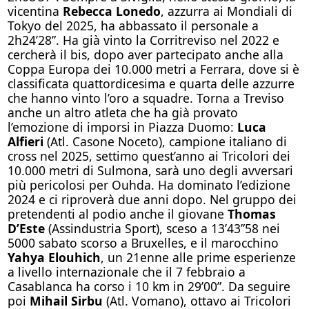
vicentina
Rebecca Lonedo
, azzurra ai Mondiali di
Tokyo del 2025, ha abbassato il personale a
2h24’28”. Ha già vinto la Corritreviso nel 2022 e
cercherà il bis, dopo aver partecipato anche alla
Coppa Europa dei 10.000 metri a Ferrara, dove si è
classificata quattordicesima e quarta delle azzurre
che hanno vinto l’oro a squadre. Torna a Treviso
anche un altro atleta che ha già provato
l’emozione di imporsi in Piazza Duomo:
Luca
Alfieri
(Atl. Casone Noceto), campione italiano di
cross nel 2025, settimo quest’anno ai Tricolori dei
10.000 metri di Sulmona, sarà uno degli avversari
più pericolosi per Ouhda. Ha dominato l’edizione
2024 e ci riproverà due anni dopo. Nel gruppo dei
pretendenti al podio anche il giovane
Thomas
D’Este
(Assindustria Sport), sceso a 13’43”58 nei
5000 sabato scorso a Bruxelles, e il marocchino
Yahya Elouhich
, un 21enne alle prime esperienze
a livello internazionale che il 7 febbraio a
Casablanca ha corso i 10 km in 29’00”. Da seguire
poi
Mihail Sirbu
(Atl. Vomano), ottavo ai Tricolori