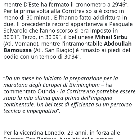
mentre D’Este ha fermato il cronometro a 29’46”.
Per la prima volta alla Corritreviso si è corso in
meno di 30 minuti. E l’hanno fatto addirittura in
due. Il precedente record apparteneva a Pasquale
Selvarolo che l’anno scorso si era imposto in
30’01”. Terzo, in 30’09”, il bellunese
Mihail Sirbu
(Atl. Vomano), mentre l’intramontabile
Abdoullah
Bamoussa
(Atl. San Biagio) è rimasto ai piedi del
podio con un tempo di 30’34”.
“
Da un mese ho iniziato la preparazione per la
maratona degli Europei di Birmingham
– ha
commentato Ouhda -
la Corritreviso potrebbe essere
stata la mia ultima gara prima dell’impegno
continentale. Un bel test di efficienza su un percorso
tecnico e impegnativo
”.
Per la vicentina Lonedo, 29 anni, in forza alle
Fiamme Oro Padova, è un bis del successo