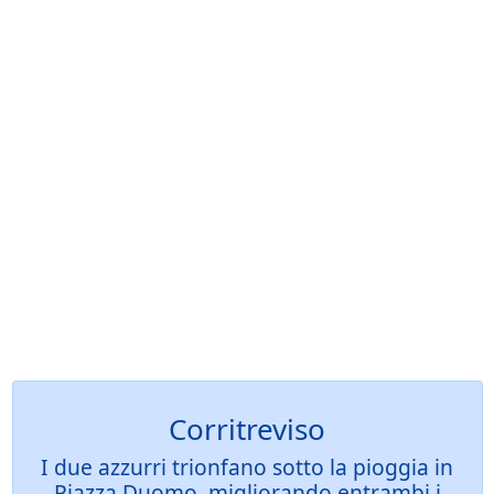
Corritreviso
I due azzurri trionfano sotto la pioggia in
Piazza Duomo, migliorando entrambi i