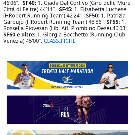
46’06”.
SF40:
1. Giada Dal Cortivo (Giro delle Mure
Città di Feltre) 44’11”.
SF45:
1. Elisabetta Luchese
(HRobert Running Team) 42’24”.
SF50:
1.
Patrizia
Garbujo (HRobert Running Team) 43’36”.
SF55:
1.
Rossella Piovesan (Lib. Atl. Piombino Dese) 46’03”.
SF60 e oltre:
1. Giorgia Bocchetto (Running Club
Venezia) 45’00”.
CLASSIFICHE