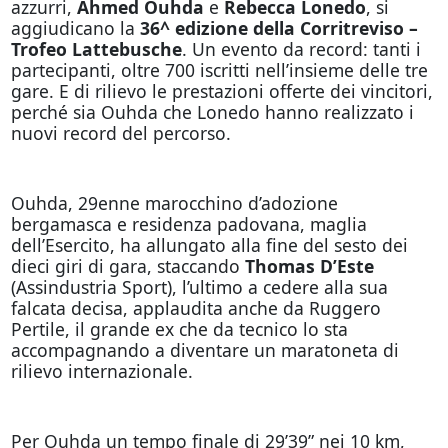
azzurri,
Ahmed Ouhda
e
Rebecca Lonedo
, si
aggiudicano la
36^ edizione della Corritreviso –
Trofeo Lattebusche
. Un evento da record: tanti i
partecipanti, oltre 700 iscritti nell’insieme delle tre
gare. E di rilievo le prestazioni offerte dei vincitori,
perché sia Ouhda che Lonedo hanno realizzato i
nuovi record del percorso.
Ouhda, 29enne marocchino d’adozione
bergamasca e residenza padovana, maglia
dell’Esercito, ha allungato alla fine del sesto dei
dieci giri di gara, staccando
Thomas D’Este
(Assindustria Sport), l’ultimo a cedere alla sua
falcata decisa, applaudita anche da Ruggero
Pertile, il grande ex che da tecnico lo sta
accompagnando a diventare un maratoneta di
rilievo internazionale.
Per Ouhda un tempo finale di 29’39” nei 10 km,