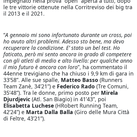
impegnato nella prova “open” aperta a tutti, dopo
le tre vittorie ottenute nella Corritreviso dei big tra
il 2013 e il 2021.
“
A gennaio mi sono infortunato durante un cross, poi
ho avuto altri problemi. Adesso sto bene, ma devo
recuperare la condizione. E’ stato un bel test. Ho
faticato, però mi sento ancora in grado di competere
con gli atleti di medio e alto livello: per qualche anno
il mio futuro è ancora con loro
”, ha commentato il
44enne trevigiano che ha chiuso i 9,9 km di gara in
33’58”. Alle sue spalle,
Matteo Basso
(Runners
Team Zanè, 34’21”) e
Federico Rado
(Tre Comuni,
35’48”). Tra le donne, primo posto per
Mirela
Djurdjevic
(Atl. San Biagio) in 41’43”, poi
Elisabetta Luchese
(HRobert Running Team,
42’24”) e
Marta Dalla Balla
(Giro delle Mura Città
di Feltre, 43’21”).