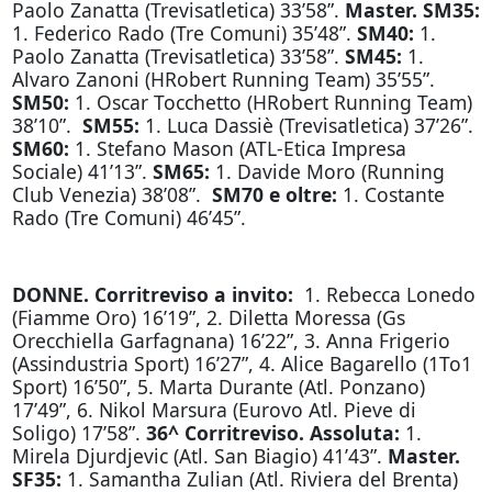
Paolo Zanatta (Trevisatletica) 33’58”.
Master. SM35:
1. Federico Rado (Tre Comuni) 35’48”.
SM40:
1.
Paolo Zanatta (Trevisatletica) 33’58”.
SM45:
1.
Alvaro Zanoni (HRobert Running Team) 35’55”.
SM50:
1. Oscar Tocchetto (HRobert Running Team)
38’10”.
SM55:
1. Luca Dassiè (Trevisatletica) 37’26”.
SM60:
1. Stefano Mason (ATL-Etica Impresa
Sociale) 41’13”.
SM65:
1. Davide Moro (Running
Club Venezia) 38’08”.
SM70 e oltre:
1. Costante
Rado (Tre Comuni) 46’45”.
DONNE. Corritreviso a invito:
1. Rebecca Lonedo
(Fiamme Oro) 16’19”, 2. Diletta Moressa (Gs
Orecchiella Garfagnana) 16’22”, 3. Anna Frigerio
(Assindustria Sport) 16’27”, 4. Alice Bagarello (1To1
Sport) 16’50”, 5. Marta Durante (Atl. Ponzano)
17’49”, 6. Nikol Marsura (Eurovo Atl. Pieve di
Soligo) 17’58”.
36^ Corritreviso. Assoluta:
1.
Mirela Djurdjevic (Atl. San Biagio) 41’43”.
Master.
SF35:
1. Samantha Zulian (Atl. Riviera del Brenta)