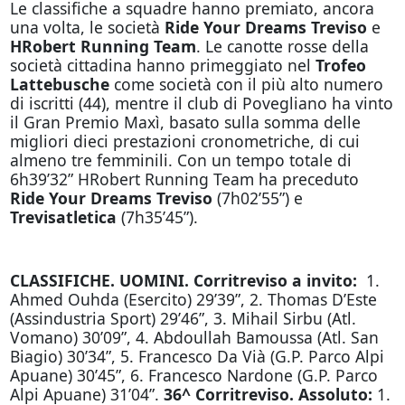
Le classifiche a squadre hanno premiato, ancora
una volta, le società
Ride Your Dreams Treviso
e
HRobert Running Team
. Le canotte rosse della
società cittadina hanno primeggiato nel
Trofeo
Lattebusche
come società con il più alto numero
di iscritti (44), mentre il club di Povegliano ha vinto
il Gran Premio Maxì, basato sulla somma delle
migliori dieci prestazioni cronometriche, di cui
almeno tre femminili. Con un tempo totale di
6h39’32” HRobert Running Team ha preceduto
Ride Your Dreams Treviso
(7h02’55”) e
Trevisatletica
(7h35’45”).
CLASSIFICHE. UOMINI. Corritreviso a invito:
1.
Ahmed Ouhda (Esercito) 29’39”, 2. Thomas D’Este
(Assindustria Sport) 29’46”, 3. Mihail Sirbu (Atl.
Vomano) 30’09”, 4. Abdoullah Bamoussa (Atl. San
Biagio) 30’34”, 5. Francesco Da Vià (G.P. Parco Alpi
Apuane) 30’45”, 6. Francesco Nardone (G.P. Parco
Alpi Apuane) 31’04”.
36^ Corritreviso. Assoluto:
1.