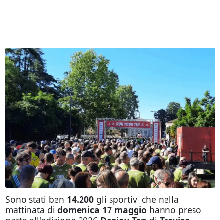
Sono stati ben
14.200
gli sportivi che nella
mattinata di
domenica 17 maggio
hanno preso
parte all'edizione 2026
Deejay Ten
di
Treviso
,