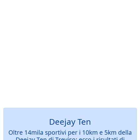
Deejay Ten
Oltre 14mila sportivi per i 10km e 5km della
Deejay Ten di Treviso: ecco i risultati di