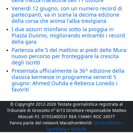
della mezza maratona dell’11 ottobre
Venerdì 12 giugno, con un numero record di
partecipanti, va in scena la decima edizione
della corsa che anima l'alba trevigiana
I due azzurri trionfano sotto la pioggia in
Piazza Duomo, migliorando entrambi i record
della gara
Partenza alle 5 del mattino ai piedi delle Mura:
nuovo percorso per fronteggiare la crescita
degli iscritti
Presentata ufficialmente la 36^ edizione della
classica kermesse in programma venerdì 5
giugno: Ahmed Ouhda e Rebecca Lonedo i
favoriti
© Copyright 2012-2026 Testata giornalistica registrata al
Tribunale di Grosseto n° 6/13 Direttore responsabile Matteo
Moscati P.I. 01552400531 REA 134461 ROC 24577
Fanno parte del network MarathonWorld:
OnYourMarks
-
SportDaily
-
AhAhAh