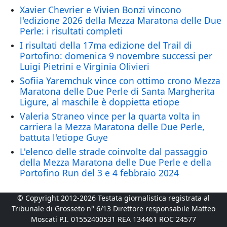
Xavier Chevrier e Vivien Bonzi vincono
l'edizione 2026 della Mezza Maratona delle Due
Perle: i risultati completi
I risultati della 17ma edizione del Trail di
Portofino: domenica 9 novembre successi per
Luigi Pietrini e Virginia Olivieri
Sofiia Yaremchuk vince con ottimo crono Mezza
Maratona delle Due Perle di Santa Margherita
Ligure, al maschile è doppietta etiope
Valeria Straneo vince per la quarta volta in
carriera la Mezza Maratona delle Due Perle,
battuta l'etiope Guye
L'elenco delle strade coinvolte dal passaggio
della Mezza Maratona delle Due Perle e della
Portofino Run del 3 e 4 febbraio 2024
© Copyright 2012-2026 Testata giornalistica registrata al
Tribunale di Grosseto n° 6/13 Direttore responsabile Matteo
Moscati P.I. 01552400531 REA 134461 ROC 24577