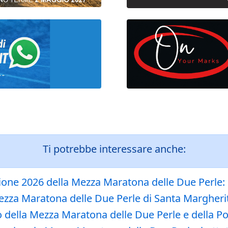
Ti potrebbe interessare anche:
zione 2026 della Mezza Maratona delle Due Perle: i
zza Maratona delle Due Perle di Santa Margherita
io della Mezza Maratona delle Due Perle e della P