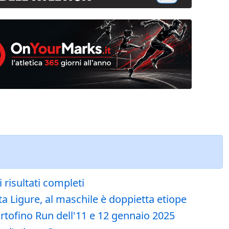
 risultati completi
 Ligure, al maschile è doppietta etiope
ortofino Run dell'11 e 12 gennaio 2025