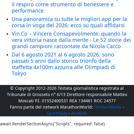
il respiro come strumento di benessere e
performance
Una panoramica su tutte le migliori app per la
corsa in voga del 2026: ecco su quali affidarsi
Vin.Co – Vincere Consapevolmente: quando la
vera vittoria nasce dalla mente - Le 52 storie dei
grandi campioni raccontate da Nicola Cacco
Dal 6 agosto 2021 al 6 agosto 2026: sono
passati 5 anni dallo storico trionfo della
staffetta 4x100m azzurra alle Olimpiadi di
Tokyo
© Copyright 2012-2026 Testata giornalistica registrata al
Tribunale di Grosseto n° 6/13 Direttore responsabile Matteo
Moscati P.I. 01552400531 REA 134461 ROC 24577
Fanno parte del network MarathonWorld:
OnYourMarks
-
SportDaily
-
AhAhAh
await RenderSectionAsync("Scripts", required: false)