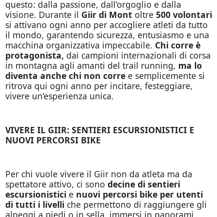
questo: dalla passione, dall’orgoglio e dalla
visione. Durante il
Giir di Mont
oltre
500 volontari
si attivano ogni anno per accogliere atleti da tutto
il mondo, garantendo sicurezza, entusiasmo e una
macchina organizzativa impeccabile.
Chi corre è
protagonista,
dai campioni internazionali di corsa
in montagna agli amanti del trail running,
ma lo
diventa anche chi non corre
e semplicemente si
ritrova qui ogni anno per incitare, festeggiare,
vivere un’esperienza unica.
VIVERE IL GIIR: SENTIERI ESCURSIONISTICI E
NUOVI PERCORSI BIKE
Per chi vuole vivere il Giir non da atleta ma da
spettatore attivo, ci sono
decine di sentieri
escursionistici
e
nuovi percorsi bike per utenti
di tutti i livelli
che permettono di raggiungere gli
alpeggi a piedi o in sella, immersi in panorami