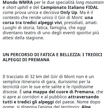
Mondo WMRA
per le due specialità
long mountain
e
short uphill
e del
Campionato Italiano FIDAL
come prova unica e decisiva
Only Up
. Ma è il
contesto che rende unico il Giir di Mont:
una
corsa tra tredici alpeggi vivi
, presidiati, amati.
Luoghi di storia, fatica, famiglia, che oggi
diventano teatro di uno degli eventi sportivi più
attesi della stagione.
UN PERCORSO DI FATICA E BELLEZZA: I TREDICI
ALPEGGI DI PREMANA
Il tracciato di 32 km del Giir di Mont non è un
semplice itinerario di gara, durissimo per la
tecnicità con le sue erte salite e le ripidissime
discese. È
una mappa del cuore di Premana
, che
si apre ai corridori e al pubblico
attraversando
tutti e tredici gli alpeggi
del paese. Nome dopo
nome, si disegna l’anima del territorio:
Alpe