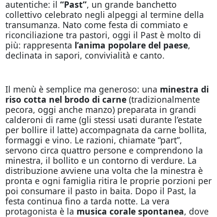
autentiche: il
“Past”
, un grande banchetto
collettivo celebrato negli alpeggi al termine della
transumanza. Nato come festa di commiato e
riconciliazione tra pastori, oggi il Past è molto di
più: rappresenta
l’anima popolare del paese
,
declinata in sapori, convivialità e canto.
Il menù è semplice ma generoso: una
minestra di
riso cotta nel brodo di carne
(tradizionalmente
pecora, oggi anche manzo) preparata in grandi
calderoni di rame (gli stessi usati durante l’estate
per bollire il latte) accompagnata da carne bollita,
formaggi e vino. Le razioni, chiamate “part”,
servono circa quattro persone e comprendono la
minestra, il bollito e un contorno di verdure. La
distribuzione avviene una volta che la minestra è
pronta e ogni famiglia ritira le proprie porzioni per
poi consumare il pasto in baita. Dopo il Past, la
festa continua fino a tarda notte. La vera
protagonista è la
musica corale spontanea
, dove