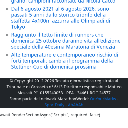
grandi campioni raccontate da Nicola Cacco
Dal 6 agosto 2021 al 6 agosto 2026: sono
passati 5 anni dallo storico trionfo della
staffetta 4x100m azzurra alle Olimpiadi di
Tokyo
Raggiunto il tetto limite di runners che
domenica 25 ottobre daranno vita all’edizione
speciale della 40esima Maratona di Venezia
Alte temperature e contemporaneo rischio di
forti temporali: cambia il programma della
Stettiner-Cup di domenica prossima
© Copyright 2012-2026 Testata giornalistica registrata al
Tribunale di Grosseto n° 6/13 Direttore responsabile Matteo
Moscati P.I. 01552400531 REA 134461 ROC 24577
Fanno parte del network MarathonWorld:
OnYourMarks
-
SportDaily
-
AhAhAh
await RenderSectionAsync("Scripts", required: false)