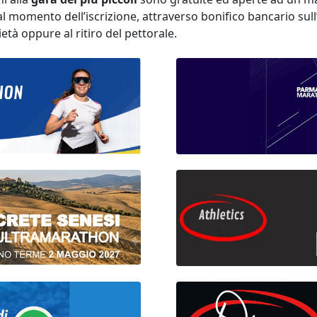
 al momento dell’iscrizione, attraverso bonifico bancario s
tà oppure al ritiro del pettorale.