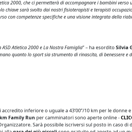
etica 2000, che ci permetterà di accompagnare i bambini verso una 
o chiave sarà svolto dai nostri fisioterapisti e terapisti occupazi
corso con competenze specifiche e una visione integrata della riabi
on ASD Atletica 2000 e La Nostra Famiglia
” – ha esordito
Silvia 
ano quanto lo sport sia strumento di rinascita, di benessere e d
 accredito inferiore o uguale a 43’00”/10 km per le donne 
 km Family Run
per camminatori sono aperte online -
CLIC
ganizzatore. Sarà possibile iscriversi sul posto in caso di 
ni alla
gara dei più piccoli
sono gratuite ed aperte ad un ma