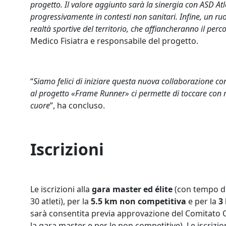
progetto. Il valore aggiunto sarà la sinergia con ASD Atl
progressivamente in contesti non sanitari. Infine, un ruol
realtà sportive del territorio, che affiancheranno il per
Medico Fisiatra e responsabile del progetto.
“
Siamo felici di iniziare questa nuova collaborazione c
al progetto «Frame Runner» ci permette di toccare con m
cuore
”, ha concluso.
Iscrizioni
Le iscrizioni alla
gara master ed élite
(con tempo di
30 atleti), per la
5.5 km non competitiva
e per la
3
sarà consentita previa approvazione del Comitato Or
la gara master e per le non competitive). Le iscrizio