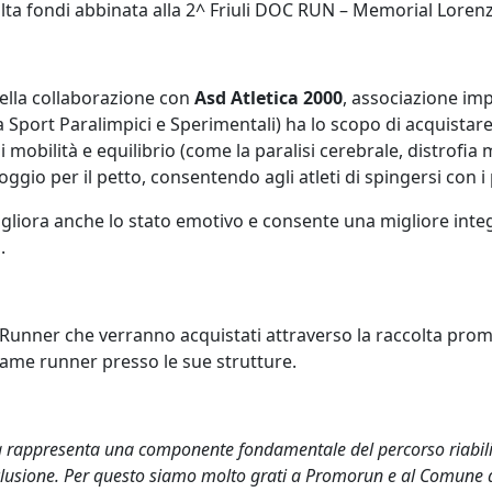
olta fondi abbinata alla 2^ Friuli DOC RUN – Memorial Lorenz
ella collaborazione con
Asd Atletica 2000
, associazione im
a Sport Paralimpici e Sperimentali) ha lo scopo di acquistar
bilità e equilibrio (come la paralisi cerebrale, distrofia mu
ggio per il petto, consentendo agli atleti di spingersi con i
migliora anche lo stato emotivo e consente una migliore inte
.
 Runner che verranno acquistati attraverso la raccolta promo
frame runner presso le sue strutture.
a rappresenta una componente fondamentale del percorso riabilita
clusione. Per questo siamo molto grati a Promorun e al Comune di 