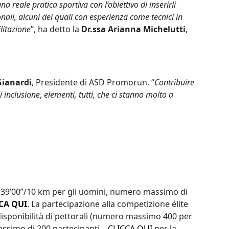
reale pratica sportiva con l’obiettivo di inserirli
onali, alcuni dei quali con esperienza come tecnici in
litazione
”, ha detto la
Dr.ssa Arianna Michelutti
,
Gianardi
, Presidente di ASD Promorun. “
Contribuire
i inclusione
,
elementi, tutti, che ci stanno molto a
e 39’00”/10 km per gli uomini, numero massimo di
CA QUI
. La partecipazione alla competizione élite
disponibilità di pettorali (numero massimo 400 per
ssimo di 200 partecipanti –
CLICCA QUI
per la