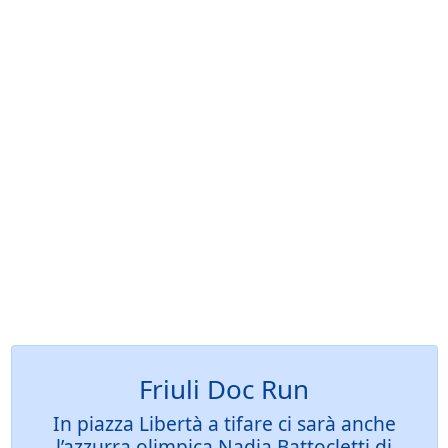
Friuli Doc Run
In piazza Libertà a tifare ci sarà anche
l’azzurra olimpica Nadia Battocletti di