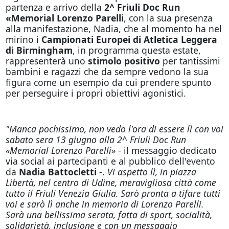
partenza e arrivo della
2^ Friuli Doc Run
«Memorial Lorenzo Parelli
, con la sua presenza
alla manifestazione, Nadia, che al momento ha nel
mirino i
Campionati Europei di Atletica Leggera
di Birmingham
, in programma questa estate,
rappresenterà uno
stimolo positivo
per tantissimi
bambini e ragazzi che da sempre vedono la sua
figura come un esempio da cui prendere spunto
per perseguire i propri obiettivi agonistici.
"Manca pochissimo, non vedo l'ora di essere lì con voi
sabato sera 13 giugno alla 2^ Friuli Doc Run
«Memorial Lorenzo Parelli»
- il messaggio dedicato
via social ai partecipanti e al pubblico dell'evento
da
Nadia Battocletti
-.
Vi aspetto lì, in piazza
Libertà, nel centro di Udine, meravigliosa città come
tutto il Friuli Venezia Giulia. Sarò pronta a tifare tutti
voi e sarò lì anche in memoria di Lorenzo Parelli.
Sarà una bellissima serata, fatta di sport, socialità,
solidarietà, inclusione e con un messaggio