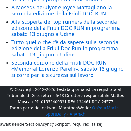
A Moses Cheruiyot e Joyce Mattagliano la
seconda edizione della Friuli DOC RUN
Alla scoperta dei top runners della seconda
ediizone della Friuli DOC RUN in programma
sabato 13 giugno a Udine
Tutto quello che c'è da sapere sulla seconda
edizione della Friuli Doc Run in programma
sabato 13 giugno a Udine
Seconda edizione della Friuli DOC RUN
«Memorial Lorenzo Parelli», sabato 13 giugno
si corre per la sicurezza sul lavoro
© Copyright 2012-2026 Testata giornalistica registrata al
Tribunale di Grosseto n° 6/13 Direttore responsabile Matteo
Moscati P.I. 01552400531 REA 134461 ROC 24577
Fanno parte del network MarathonWorld:
OnYourMarks
-
SportDaily
-
AhAhAh
await RenderSectionAsync("Scripts", required: false)