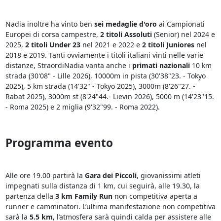
Nadia inoltre ha vinto ben
sei medaglie d'oro
ai Campionati
Europei di corsa campestre,
2 titoli Assoluti
(Senior) nel 2024 e
2025,
2 titoli Under 23
nel 2021 e 2022 e
2 titoli Juniores
nel
2018 e 2019. Tanti ovviamente i titoli italiani vinti nelle varie
distanze, StraordiNadia vanta anche i
primati nazionali
10 km
strada (30'08" - Lille 2026), 10000m in pista (30'38"23. - Tokyo
2025), 5 km strada (14'32" - Tokyo 2025), 3000m (8'26"27. -
Rabat 2025), 3000m st (8'24"44.- Lievin 2026), 5000 m (14'23"15.
- Roma 2025) e 2 miglia (9'32"99. - Roma 2022).
Programma evento
Alle ore 19.00 partirà la
Gara dei Piccoli
, giovanissimi atleti
impegnati sulla distanza di 1 km, cui seguirà, alle 19.30, la
partenza della
3 km Family Run
non competitiva aperta a
runner e camminatori. L’ultima manifestazione non competitiva
sarà la
5.5 km
, l’atmosfera sarà quindi calda per assistere alle