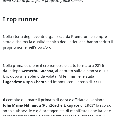
della raccolta fondi per il progetto frame runner
.”
I top runner
Nella storia degli eventi organizzati da Promorun, è sempre
stata altissima la qualità tecnica degli atleti che hanno scritto il
proprio nome nell’albo d’oro.
Nella prima edizione il cronometro è stato fermato a 28’56”
dall’etiope
Gemechu Godana
, al debutto sulla distanza di 10
km, dopo una splendida volata. Al femminile, è stata
l’ugandese Rispa Cherop
ad imporsi con il crono di 33’11”.
Il compito di limare il primato di gara è affidato al keniano
John Maina Ndirangu
(Run2Gether), capace di 28’03” lo scorso
anno a Abbeville e già protagonista di manifestazione italiane,