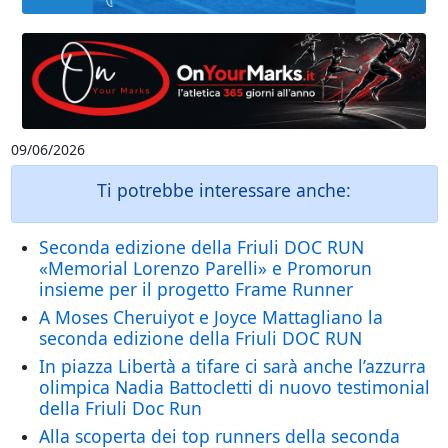
09/06/2026
Ti potrebbe interessare anche:
Seconda edizione della Friuli DOC RUN
«Memorial Lorenzo Parelli» e Promorun
insieme per il progetto Frame Runner
A Moses Cheruiyot e Joyce Mattagliano la
seconda edizione della Friuli DOC RUN
In piazza Libertà a tifare ci sarà anche l’azzurra
olimpica Nadia Battocletti di nuovo testimonial
della Friuli Doc Run
Alla scoperta dei top runners della seconda