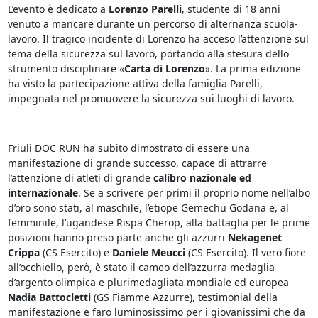
L’evento è dedicato a
Lorenzo Parelli
, studente di 18 anni
venuto a mancare durante un percorso di alternanza scuola-
lavoro. Il tragico incidente di Lorenzo ha acceso l’attenzione sul
tema della sicurezza sul lavoro, portando alla stesura dello
strumento disciplinare «
Carta di Lorenzo
». La prima edizione
ha visto la partecipazione attiva della famiglia Parelli,
impegnata nel promuovere la sicurezza sui luoghi di lavoro.
Friuli DOC RUN ha subito dimostrato di essere una
manifestazione di grande successo, capace di attrarre
l’attenzione di atleti di grande
calibro nazionale ed
internazionale
. Se a scrivere per primi il proprio nome nell’albo
d’oro sono stati, al maschile, l’etiope Gemechu Godana e, al
femminile, l’ugandese Rispa Cherop, alla battaglia per le prime
posizioni hanno preso parte anche gli azzurri
Nekagenet
Crippa
(CS Esercito) e
Daniele Meucci
(CS Esercito). Il vero fiore
all’occhiello, però, è stato il cameo dell’azzurra medaglia
d’argento olimpica e plurimedagliata mondiale ed europea
Nadia Battocletti
(GS Fiamme Azzurre), testimonial della
manifestazione e faro luminosissimo per i giovanissimi che da