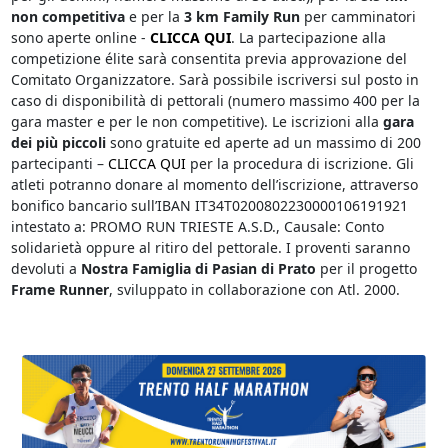
non competitiva
e per la
3 km Family Run
per camminatori
sono aperte online -
CLICCA QUI
. La partecipazione alla
competizione élite sarà consentita previa approvazione del
Comitato Organizzatore. Sarà possibile iscriversi sul posto in
caso di disponibilità di pettorali (numero massimo 400 per la
gara master e per le non competitive). Le iscrizioni alla
gara
dei più piccoli
sono gratuite ed aperte ad un massimo di 200
partecipanti –
CLICCA QUI
per la procedura di iscrizione. Gli
atleti potranno donare al momento dell’iscrizione, attraverso
bonifico bancario sull’IBAN IT34T0200802230000106191921
intestato a: PROMO RUN TRIESTE A.S.D., Causale: Conto
solidarietà oppure al ritiro del pettorale. I proventi saranno
devoluti a
Nostra Famiglia di Pasian di Prato
per il progetto
Frame Runner
, sviluppato in collaborazione con Atl. 2000.