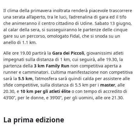
Il clima della primavera inoltrata renderà piacevole trascorrere
una serata all’aperto, tra le luci, l’adrenalina di gara ed il tifo
che animeranno il centro cittadino di Udine. Sabato 13 giugno,
al calar della sera, si susseguiranno le partenze delle cinque
gare su un percorso, omologato Fidal, che si snoda su un
anello di 1.1 km.
Alle ore 19.00 partirà la
Gara dei Piccoli
, giovanissimi atleti
impegnati sulla distanza di 1 km, cui seguirà, alle 19.30, la
partenza della
3 km Family Run
non competitiva aperta a
runner e camminatori. L’ultima manifestazione non competitiva
sarà la
5.5 km
, l’atmosfera sarà quindi calda per assistere alle
sfide competitive, sulla distanza di 5.5 km per i
master
, alle
20.30, e
10 km per gli atleti élite
o con tempo di accredito di
43’00”, per le donne, e 39’00”, per gli uomini, alle ore 21.30.
La prima edizione