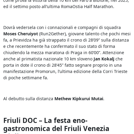
come prova la vittoria della 10 km del Faro a Bibione, nel 2025,
ed il settimo posto all’ultima RomaOstia Half Marathon.
Dovrà vedersela con i connazionali e compagni di squadra
Moses Cheruiyot
(Run2Gether), giovane talento che pochi mesi
fa, a Prievidza ha già strappato il crono di 28’09” sulla distanza
e che recentemente ha confermato il suo stato di forma
chiudendo la mezza maratona di Praga in 60’00”. Attenzione
anche al primatista nazionale 10 km sloveno
Jan Kokalj
che
porta in dote il crono di 28’45” fatto segnare proprio in una
manifestazione Promorun, l’ultima edizione della Corri Trieste
di poche settimane fa.
Al debutto sulla distanza
Methew Kipkurui Mutai
.
Friuli DOC – La festa eno-
gastronomica del Friuli Venezia