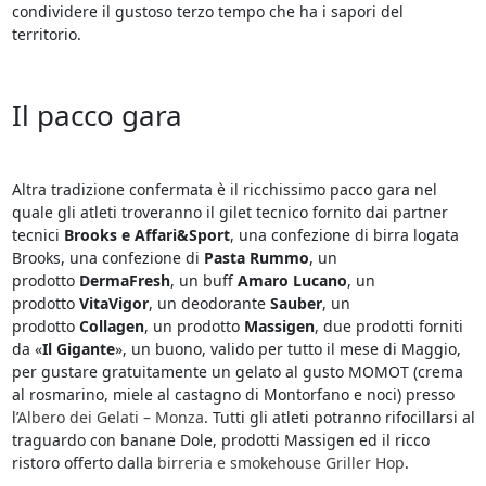
condividere il gustoso terzo tempo che ha i sapori del
territorio.
Il pacco gara
Altra tradizione confermata è il ricchissimo pacco gara nel
quale gli atleti troveranno il gilet tecnico fornito dai partner
tecnici
Brooks e Affari&Sport
, una confezione di birra logata
Brooks, una confezione di
Pasta Rummo
, un
prodotto
DermaFresh
, un buff
Amaro Lucano
, un
prodotto
VitaVigor
, un deodorante
Sauber
, un
prodotto
Collagen
, un prodotto
Massigen
, due prodotti forniti
da «
Il Gigante
», un buono, valido per tutto il mese di Maggio,
per gustare gratuitamente un gelato al gusto MOMOT (crema
al rosmarino, miele al castagno di Montorfano e noci) presso
l’
Albero dei Gelati – Monza
. Tutti gli atleti potranno rifocillarsi al
traguardo con banane Dole, prodotti Massigen ed il ricco
ristoro offerto dalla
birreria e smokehouse Griller Hop
.