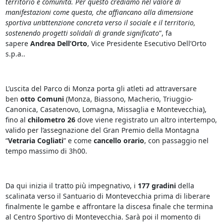
territorio e comunità. Per questo crediamo nel valore di
manifestazioni come questa, che affiancano alla dimensione
sportiva un’attenzione concreta verso il sociale e il territorio,
sostenendo progetti solidali di grande significato
”, fa
sapere
Andrea Dell’Orto
, Vice Presidente Esecutivo Dell’Orto
s.p.a..
L’uscita del Parco di Monza porta gli atleti ad attraversare
ben
otto Comuni
(Monza, Biassono, Macherio, Triuggio-
Canonica, Casatenovo, Lomagna, Missaglia e Montevecchia),
fino al
chilometro 26
dove viene registrato un altro intertempo,
valido per l’assegnazione del Gran Premio della Montagna
“
Vetraria Cogliati
” e come
cancello orario
, con passaggio nel
tempo massimo di 3h00.
Da qui inizia il tratto più impegnativo, i
177 gradini
della
scalinata verso il Santuario di Montevecchia prima di liberare
finalmente le gambe e affrontare la discesa finale che termina
al Centro Sportivo di Montevecchia. Sarà poi il momento di