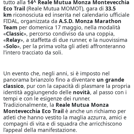
tutto alla
14^ Reale Mutua Monza Montevecchia
Eco Trail
(Reale Mutua MOMOT), gara di
33.5
km
riconosciuta ed inserita nel calendario ufficiale
FIDAL, organizzata da
A.S.D.
Monza Marathon
Team
per domenica 17 maggio, nella modalità
«
Classic
», percorso condiviso da una coppia,
«
Relay
», a staffetta di due runner, e la nuovissima
«
Solo
», per la prima volta gli atleti affronteranno
l’intero tracciato da soli.
Un evento che, negli anni, si è imposto nel
panorama brianzolo fino a diventare
un grande
classico
, pur con la capacità di plasmare la propria
identità aggiungendo delle
novità
, al passo con i
tempi e con le esigenze dei runner.
Tradizionalmente, la
Reale Mutua Monza
Montevecchia Eco Trail
è anche un richiamo per
atleti che hanno vestito la maglia azzurra, amici e
compagni di vita e di squadra che arricchiscono
l’appeal della manifestazione.