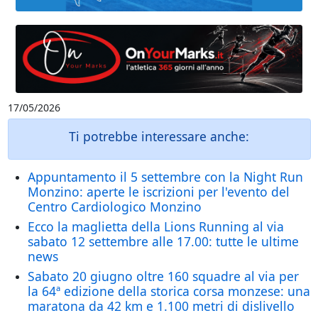
17/05/2026
Ti potrebbe interessare anche:
Appuntamento il 5 settembre con la Night Run
Monzino: aperte le iscrizioni per l'evento del
Centro Cardiologico Monzino
Ecco la maglietta della Lions Running al via
sabato 12 settembre alle 17.00: tutte le ultime
news
Sabato 20 giugno oltre 160 squadre al via per
la 64ª edizione della storica corsa monzese: una
maratona da 42 km e 1.100 metri di dislivello