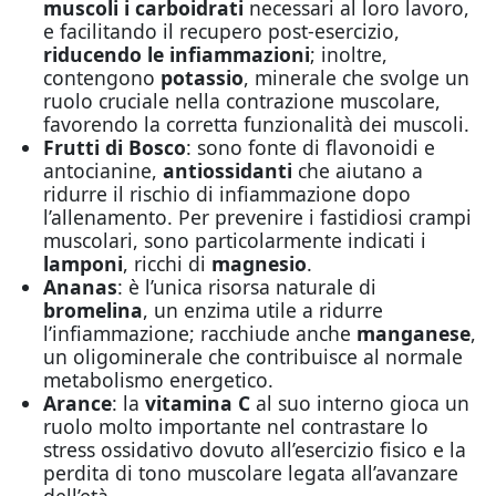
muscoli i carboidrati
necessari al loro lavoro,
e facilitando il recupero post-esercizio,
riducendo le infiammazioni
; inoltre,
contengono
potassio
, minerale che svolge un
ruolo cruciale nella contrazione muscolare,
favorendo la corretta funzionalità dei muscoli.
Frutti di Bosco
: sono fonte di flavonoidi e
antocianine,
antiossidanti
che aiutano a
ridurre il rischio di infiammazione dopo
l’allenamento. Per prevenire i fastidiosi crampi
muscolari, sono particolarmente indicati i
lamponi
, ricchi di
magnesio
.
Ananas
: è l’unica risorsa naturale di
bromelina
, un enzima utile a ridurre
l’infiammazione; racchiude anche
manganese
,
un oligominerale che contribuisce al normale
metabolismo energetico.
Arance
: la
vitamina C
al suo interno gioca un
ruolo molto importante nel contrastare lo
stress ossidativo dovuto all’esercizio fisico e la
perdita di tono muscolare legata all’avanzare
dell’età.