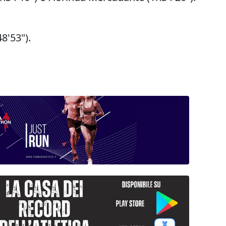
8'53").