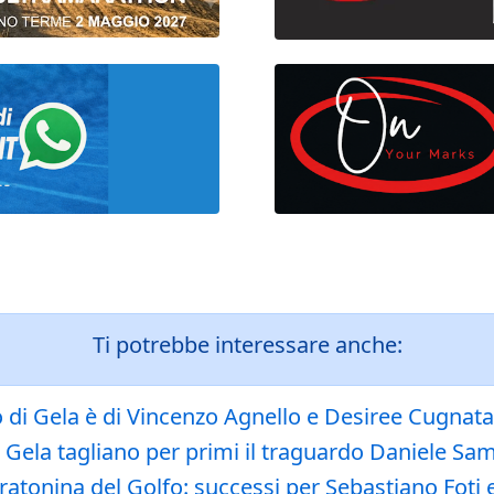
Ti potrebbe interessare anche:
 di Gela è di Vincenzo Agnello e Desiree Cugnata
 Gela tagliano per primi il traguardo Daniele Sa
ratonina del Golfo: successi per Sebastiano Foti e