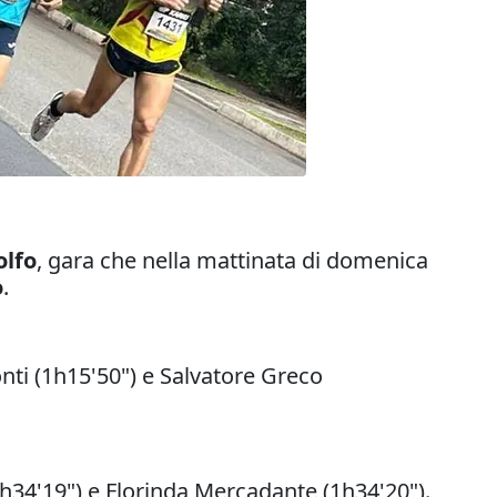
olfo
, gara che nella mattinata di domenica
o
.
nti (1h15'50") e Salvatore Greco
1h34'19") e Florinda Mercadante (1h34'20").