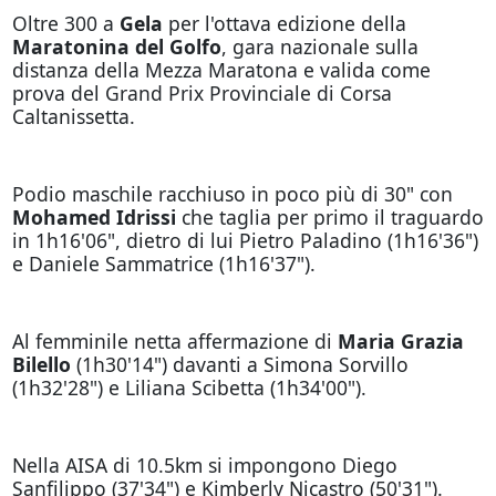
Oltre 300 a
Gela
per l'ottava edizione della
Maratonina del Golfo
, gara nazionale sulla
distanza della Mezza Maratona e valida come
prova del Grand Prix Provinciale di Corsa
Caltanissetta.
Podio maschile racchiuso in poco più di 30" con
Mohamed Idrissi
che taglia per primo il traguardo
in 1h16'06", dietro di lui Pietro Paladino (1h16'36")
e Daniele Sammatrice (1h16'37").
Al femminile netta affermazione di
Maria Grazia
Bilello
(1h30'14") davanti a Simona Sorvillo
(1h32'28") e Liliana Scibetta (1h34'00").
Nella AISA di 10.5km si impongono Diego
Sanfilippo (37'34") e Kimberly Nicastro (50'31").