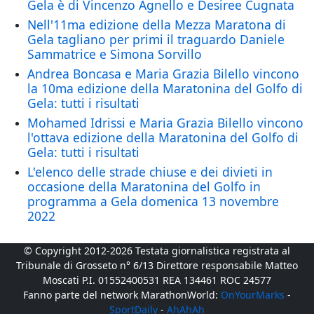
Gela è di Vincenzo Agnello e Desiree Cugnata
Nell'11ma edizione della Mezza Maratona di
Gela tagliano per primi il traguardo Daniele
Sammatrice e Simona Sorvillo
Andrea Boncasa e Maria Grazia Bilello vincono
la 10ma edizione della Maratonina del Golfo di
Gela: tutti i risultati
Mohamed Idrissi e Maria Grazia Bilello vincono
l'ottava edizione della Maratonina del Golfo di
Gela: tutti i risultati
L'elenco delle strade chiuse e dei divieti in
occasione della Maratonina del Golfo in
programma a Gela domenica 13 novembre
2022
© Copyright 2012-2026 Testata giornalistica registrata al
Tribunale di Grosseto n° 6/13 Direttore responsabile Matteo
Moscati P.I. 01552400531 REA 134461 ROC 24577
Fanno parte del network MarathonWorld:
OnYourMarks
-
SportDaily
-
AhAhAh