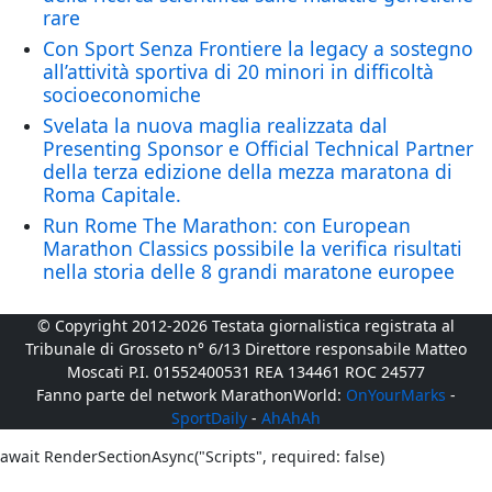
rare
Con Sport Senza Frontiere la legacy a sostegno
all’attività sportiva di 20 minori in difficoltà
socioeconomiche
Svelata la nuova maglia realizzata dal
Presenting Sponsor e Official Technical Partner
della terza edizione della mezza maratona di
Roma Capitale.
Run Rome The Marathon: con European
Marathon Classics possibile la verifica risultati
nella storia delle 8 grandi maratone europee
© Copyright 2012-2026 Testata giornalistica registrata al
Tribunale di Grosseto n° 6/13 Direttore responsabile Matteo
Moscati P.I. 01552400531 REA 134461 ROC 24577
Fanno parte del network MarathonWorld:
OnYourMarks
-
SportDaily
-
AhAhAh
await RenderSectionAsync("Scripts", required: false)