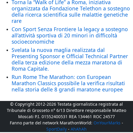
Torna la “Walk of Life” a Roma, iniziativa
organizzata da Fondazione Telethon a sostegno
della ricerca scientifica sulle malattie genetiche
rare
Con Sport Senza Frontiere la legacy a sostegno
all’attività sportiva di 20 minori in difficoltà
socioeconomiche
Svelata la nuova maglia realizzata dal
Presenting Sponsor e Official Technical Partner
della terza edizione della mezza maratona di
Roma Capitale.
Run Rome The Marathon: con European
Marathon Classics possibile la verifica risultati
nella storia delle 8 grandi maratone europee
© Copyright 2012-2026 Testata giornalistica registrata al
Tribunale di Grosseto n° 6/13 Direttore responsabile Matteo
Moscati P.I. 01552400531 REA 134461 ROC 24577
Fanno parte del network MarathonWorld:
OnYourMarks
-
SportDaily
-
AhAhAh