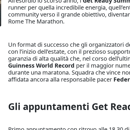
All’esordio lo scorso anno, i
Get Ready Summ
runner per quella incredibile energia, quell’en
community verso il grande obiettivo, diventa
Rome The Marathon.
Un format di successo che gli organizzatori
con l’inizio dell’estate, con il prezioso support
garanzia di alta qualità che, nel corso dell’ult
Guinness World Record
per il maggior nume
durante una maratona. Squadra che vince non s
affidata ancora alla responsabile pacer
Fede
Gli appuntamenti Get Rea
Primo appuntamento con ritrovo alle 18.30 d