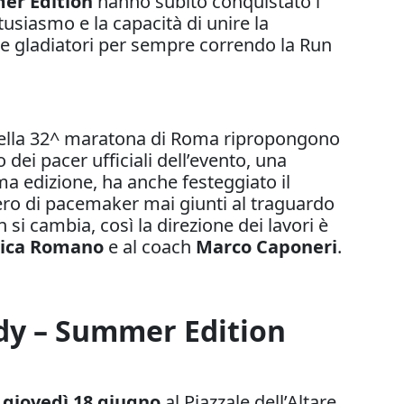
er Edition
hanno subito conquistato i
tusiasmo e la capacità di unire la
re gladiatori per sempre correndo la Run
 della 32^ maratona di Roma ripropongono
o dei pacer ufficiali dell’evento, una
ima edizione, ha anche festeggiato il
ro di pacemaker mai giunti al traguardo
i cambia, così la direzione dei lavori è
rica Romano
e al coach
Marco Caponeri
.
dy – Summer Edition
i
giovedì 18 giugno
al Piazzale dell’Altare