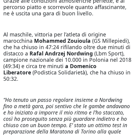
Grazie alle condizioni atmosferiche perfette, e al
percorso piatto e scorrevole quanto affascinante,
ne è uscita una gara di buon livello.
Al maschile, vittoria per l’atleta di origine
marocchina
Mohammed Zouioula
(GS Millepiedi),
che ha chiuso in 47:24 rifilando oltre due minuti di
distacco a
Rafal Andrzej Nordwing
(Lbm Sport),
campione nazionale dei 10.000 in Polonia nel 2018
(49:34) e circa tre minuti
a Domenico
Liberatore
(Podistica Solidarietà), che ha chiuso in
50:32.
“Ho tenuto un passo regolare insieme a Nordwing
fino a metà gara, poi sentivo che le gambe andavano
e ho iniziato a imporre il mio ritmo e l’ho staccato,
così ho proseguito senza più guardare indietro e ho
chiuso con un buon tempo. E’ stato un ottimo test in
preparazione della Maratona di Torino alla quale