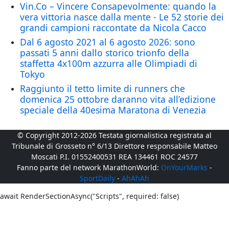
Vin.Co – Vincere Consapevolmente: quando la
vera vittoria nasce dalla mente - Le 52 storie dei
grandi campioni raccontate da Nicola Cacco
Dal 6 agosto 2021 al 6 agosto 2026: sono
passati 5 anni dallo storico trionfo della
staffetta 4x100m azzurra alle Olimpiadi di
Tokyo
Raggiunto il tetto limite di runners che
domenica 25 ottobre daranno vita all’edizione
speciale della 40esima Maratona di Venezia
© Copyright 2012-2026 Testata giornalistica registrata al
Tribunale di Grosseto n° 6/13 Direttore responsabile Matteo
Moscati P.I. 01552400531 REA 134461 ROC 24577
Fanno parte del network MarathonWorld:
OnYourMarks
-
SportDaily
-
AhAhAh
await RenderSectionAsync("Scripts", required: false)