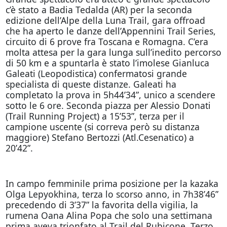
c’è stato a Badia Tedalda (AR) per la seconda
edizione dell’Alpe della Luna Trail, gara offroad
che ha aperto le danze dell’Appennini Trail Series,
circuito di 6 prove fra Toscana e Romagna. C’era
molta attesa per la gara lunga sull’inedito percorso
di 50 km e a spuntarla è stato l’imolese Gianluca
Galeati (Leopodistica) confermatosi grande
specialista di queste distanze. Galeati ha
completato la prova in 5h44’34”, unico a scendere
sotto le 6 ore. Seconda piazza per Alessio Donati
(Trail Running Project) a 15’53”, terza per il
campione uscente (si correva però su distanza
maggiore) Stefano Bertozzi (Atl.Cesenatico) a
20’42”.
In campo femminile prima posizione per la kazaka
Olga Lepyokhina, terza lo scorso anno, in 7h38’46”
precedendo di 3’37” la favorita della vigilia, la
rumena Oana Alina Popa che solo una settimana
prima aveva trionfato al Trail del Rubicone. Terzo