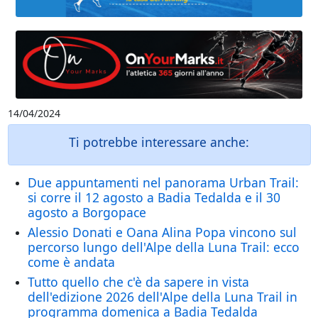
14/04/2024
Ti potrebbe interessare anche:
Due appuntamenti nel panorama Urban Trail:
si corre il 12 agosto a Badia Tedalda e il 30
agosto a Borgopace
Alessio Donati e Oana Alina Popa vincono sul
percorso lungo dell'Alpe della Luna Trail: ecco
come è andata
Tutto quello che c'è da sapere in vista
dell'edizione 2026 dell'Alpe della Luna Trail in
programma domenica a Badia Tedalda