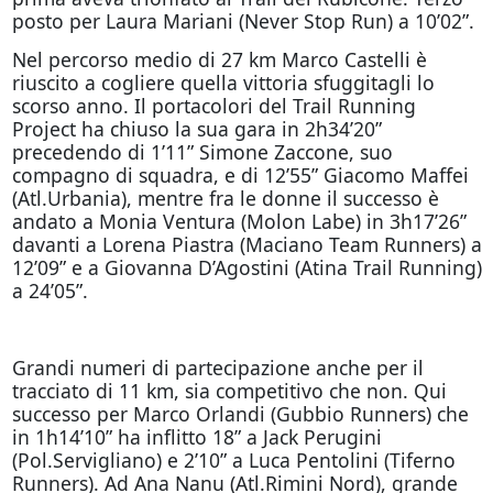
posto per Laura Mariani (Never Stop Run) a 10’02”.
Nel percorso medio di 27 km Marco Castelli è
riuscito a cogliere quella vittoria sfuggitagli lo
scorso anno. Il portacolori del Trail Running
Project ha chiuso la sua gara in 2h34’20”
precedendo di 1’11” Simone Zaccone, suo
compagno di squadra, e di 12’55” Giacomo Maffei
(Atl.Urbania), mentre fra le donne il successo è
andato a Monia Ventura (Molon Labe) in 3h17’26”
davanti a Lorena Piastra (Maciano Team Runners) a
12’09” e a Giovanna D’Agostini (Atina Trail Running)
a 24’05”.
Grandi numeri di partecipazione anche per il
tracciato di 11 km, sia competitivo che non. Qui
successo per Marco Orlandi (Gubbio Runners) che
in 1h14’10” ha inflitto 18” a Jack Perugini
(Pol.Servigliano) e 2’10” a Luca Pentolini (Tiferno
Runners). Ad Ana Nanu (Atl.Rimini Nord), grande