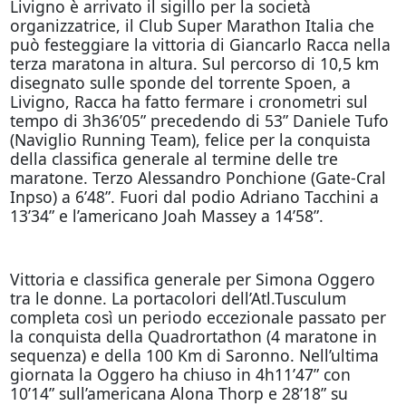
Livigno è arrivato il sigillo per la società
organizzatrice, il Club Super Marathon Italia che
può festeggiare la vittoria di Giancarlo Racca nella
terza maratona in altura. Sul percorso di 10,5 km
disegnato sulle sponde del torrente Spoen, a
Livigno, Racca ha fatto fermare i cronometri sul
tempo di 3h36’05” precedendo di 53” Daniele Tufo
(Naviglio Running Team), felice per la conquista
della classifica generale al termine delle tre
maratone. Terzo Alessandro Ponchione (Gate-Cral
Inpso) a 6’48”. Fuori dal podio Adriano Tacchini a
13’34” e l’americano Joah Massey a 14’58”.
Vittoria e classifica generale per Simona Oggero
tra le donne. La portacolori dell’Atl.Tusculum
completa così un periodo eccezionale passato per
la conquista della Quadrortathon (4 maratone in
sequenza) e della 100 Km di Saronno. Nell’ultima
giornata la Oggero ha chiuso in 4h11’47” con
10’14” sull’americana Alona Thorp e 28’18” su