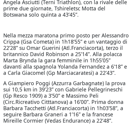
Angela Asciutti (Terni Triathlon), con la rivale delle
prime due giornate, Tshireletsc Motta del
Botswana solo quinta a 43’45”.
Nella mezza maratona primo posto per Alessandro
Crippa (Gsa Cometa) in 1h18’55” e un vantaggio di
22’28” su Omar Guerini (Atl.Franciacorta), terzo il
britannico David Robinson a 25’14”. Alla polacca
Marta Brynda la gara femminile in 1h55’05”
davanti alla spagnola Yolanda Fernandez a 6’18” e
a Carla Giacomel (Gp Marciacaratesi) a 22’43”.
A Giampiero Poggi (Azzurra Garbagnate) la prova
sui 10,5 km in 39’23” con Gabriele Pellegrineschi
(Gp Resco 1909) a 3’50” e Massimo Peli
(Circ.Ricreativo Citttanova) a 16’00”. Prima donna
Barbara Tacchetti (Atl.Franciacorta) in 1h03’58”, a
seguire Barbara Graneri a 1’16” e la francese
Mireille Cormier (Vedas Endurance) a 22’48”.