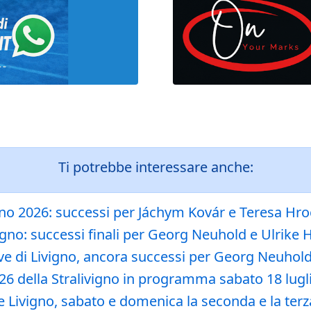
Ti potrebbe interessare anche:
igno 2026: successi per Jáchym Kovár e Teresa Hr
vigno: successi finali per Georg Neuhold e Ulrike
ve di Livigno, ancora successi per Georg Neuhol
2026 della Stralivigno in programma sabato 18 lugl
ee Livigno, sabato e domenica la seconda e la te