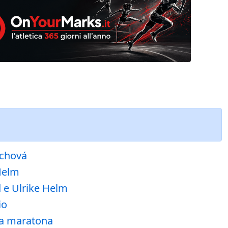
ochová
 Helm
d e Ulrike Helm
io
rza maratona