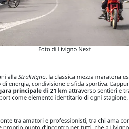
Foto di Livigno Next
oni alla
Stralivigno
, la classica mezza maratona es
 di energia, condivisione e sfida sportiva. L’ap
 gara principale di 21 km
attraverso sentieri e t
port come elemento identitario di ogni stagione, 
onte tra amatori e professionisti, tra chi ama cor
 proprio punto d’incontro per tutti, che a Livigno