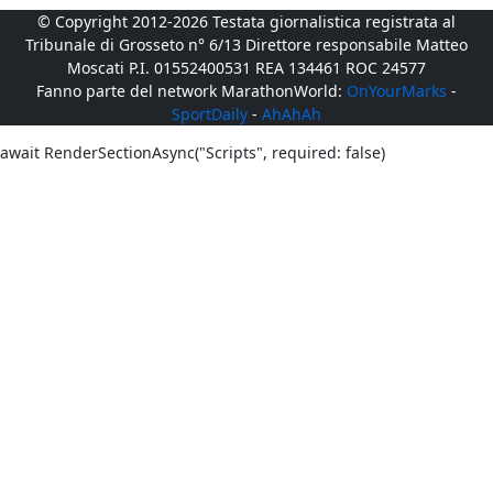
© Copyright 2012-2026 Testata giornalistica registrata al
Tribunale di Grosseto n° 6/13 Direttore responsabile Matteo
Moscati P.I. 01552400531 REA 134461 ROC 24577
Fanno parte del network MarathonWorld:
OnYourMarks
-
SportDaily
-
AhAhAh
await RenderSectionAsync("Scripts", required: false)