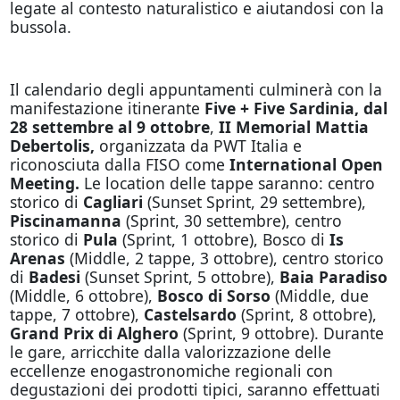
legate al contesto naturalistico e aiutandosi con la
bussola.
Il calendario degli appuntamenti culminerà con la
manifestazione itinerante
Five + Five Sardinia, dal
28 settembre al 9 ottobre
,
II Memorial Mattia
Debertolis,
organizzata da PWT Italia e
riconosciuta dalla FISO come
International Open
Meeting.
Le location delle tappe saranno: centro
storico di
Cagliari
(Sunset Sprint, 29 settembre),
Piscinamanna
(Sprint, 30 settembre), centro
storico di
Pula
(Sprint, 1 ottobre), Bosco di
Is
Arenas
(Middle, 2 tappe, 3 ottobre), centro storico
di
Badesi
(Sunset Sprint, 5 ottobre),
Baia Paradiso
(Middle, 6 ottobre),
Bosco di Sorso
(Middle, due
tappe, 7 ottobre),
Castelsardo
(Sprint, 8 ottobre),
Grand Prix di
Alghero
(Sprint, 9 ottobre). Durante
le gare, arricchite dalla valorizzazione delle
eccellenze enogastronomiche regionali con
degustazioni dei prodotti tipici, saranno effettuati