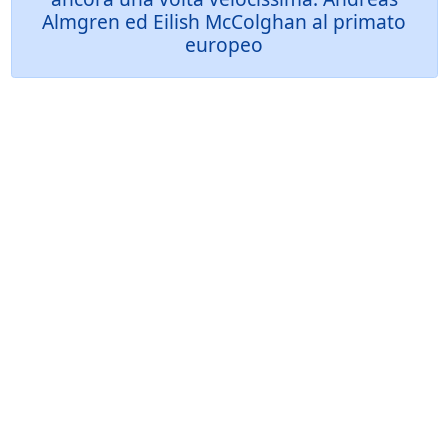
Almgren ed Eilish McColghan al primato
europeo