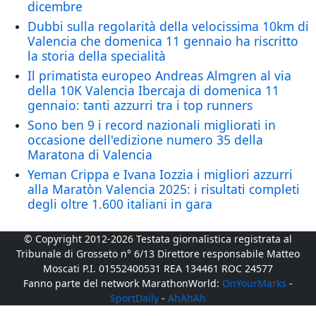
dicembre
Dubbi sulla regolarità della velocissima 10km di
Valencia che domenica 11 gennaio ha riscritto
la storia della specialità
Il primatista europeo Andreas Almgren al via
della 10K Valencia Ibercaja di domenica 11
gennaio: tanti azzurri tra i top runners
Sono ben 9 i record nazionali migliorati in
occasione dell'edizione numero 35 della
Maratona di Valencia
Yeman Crippa e Ivana Iozzia i migliori azzurri
alla Maratòn Valencia 2025: i risultati completi
degli oltre 1.600 italiani in gara
© Copyright 2012-2026 Testata giornalistica registrata al
Tribunale di Grosseto n° 6/13 Direttore responsabile Matteo
Moscati P.I. 01552400531 REA 134461 ROC 24577
Fanno parte del network MarathonWorld:
OnYourMarks
-
SportDaily
-
AhAhAh