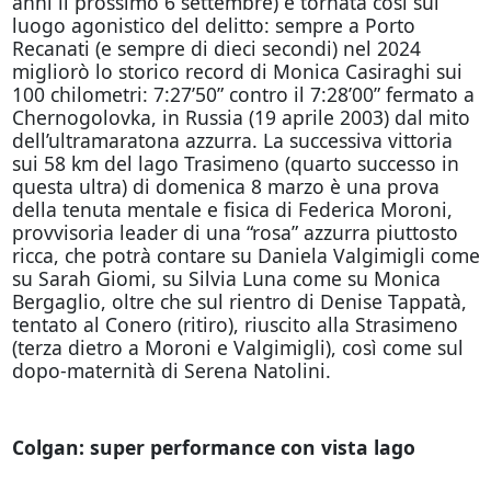
anni il prossimo 6 settembre) è tornata così sul
luogo agonistico del delitto: sempre a Porto
Recanati (e sempre di dieci secondi) nel 2024
migliorò lo storico record di Monica Casiraghi sui
100 chilometri: 7:27’50” contro il 7:28’00” fermato a
Chernogolovka, in Russia (19 aprile 2003) dal mito
dell’ultramaratona azzurra. La successiva vittoria
sui 58 km del lago Trasimeno (quarto successo in
questa ultra) di domenica 8 marzo è una prova
della tenuta mentale e fisica di Federica Moroni,
provvisoria leader di una “rosa” azzurra piuttosto
ricca, che potrà contare su Daniela Valgimigli come
su Sarah Giomi, su Silvia Luna come su Monica
Bergaglio, oltre che sul rientro di Denise Tappatà,
tentato al Conero (ritiro), riuscito alla Strasimeno
(terza dietro a Moroni e Valgimigli), così come sul
dopo-maternità di Serena Natolini.
Colgan: super performance con vista lago