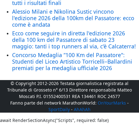
tutti i risultati finali
Alessio Milani e Nikolina Sustic vincono
l'edizione 2026 della 100km del Passatore: ecco
come è andata
Ecco come seguire in diretta l'edizione 2026
della 100 km del Passatore di sabato 23
maggio: tanti i top runners al via, c'è Calcaterra!
Concorso Medaglia “100 Km del Passatore":
Studenti del Liceo Artistico Torricelli–Ballardini
premiati per la medaglia ufficiale 2026
© Copyright 2012-2026 Testata giornalistica registrata al
Tribunale di Grosseto n° 6/13 Direttore responsabile Matteo
Moscati P.I. 01552400531 REA 134461 ROC 24577
Fanno parte del network MarathonWorld:
OnYourMarks
-
SportDaily
-
AhAhAh
await RenderSectionAsync("Scripts", required: false)