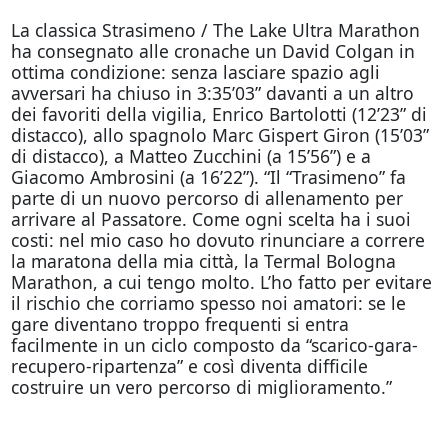
La classica Strasimeno / The Lake Ultra Marathon
ha consegnato alle cronache un David Colgan in
ottima condizione: senza lasciare spazio agli
avversari ha chiuso in 3:35’03” davanti a un altro
dei favoriti della vigilia, Enrico Bartolotti (12’23” di
distacco), allo spagnolo Marc Gispert Giron (15’03”
di distacco), a Matteo Zucchini (a 15’56”) e a
Giacomo Ambrosini (a 16’22”). “Il “Trasimeno” fa
parte di un nuovo percorso di allenamento per
arrivare al Passatore. Come ogni scelta ha i suoi
costi: nel mio caso ho dovuto rinunciare a correre
la maratona della mia città, la Termal Bologna
Marathon, a cui tengo molto. L’ho fatto per evitare
il rischio che corriamo spesso noi amatori: se le
gare diventano troppo frequenti si entra
facilmente in un ciclo composto da “scarico-gara-
recupero-ripartenza” e così diventa difficile
costruire un vero percorso di miglioramento.”