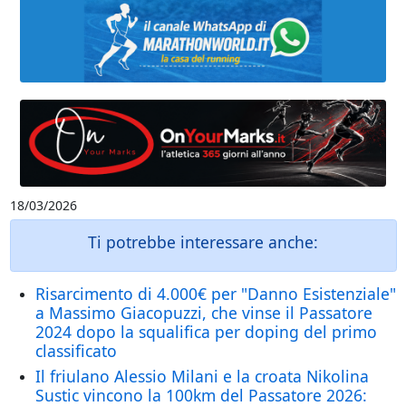
18/03/2026
Ti potrebbe interessare anche:
Risarcimento di 4.000€ per "Danno Esistenziale"
a Massimo Giacopuzzi, che vinse il Passatore
2024 dopo la squalifica per doping del primo
classificato
Il friulano Alessio Milani e la croata Nikolina
Sustic vincono la 100km del Passatore 2026: