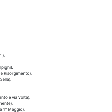
i),
lpighi),
ale Risorgimento),
Sella),
nto e via Volta),
onente),
da 1° Maggio),