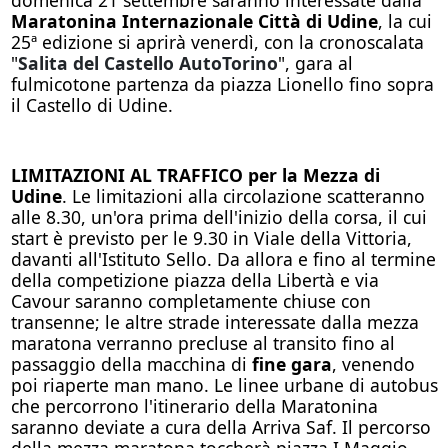
Maratonina Internazionale Città di Udine
, la cui
25ª edizione si aprirà venerdì, con la cronoscalata
"
Salita del Castello AutoTorino
", gara al
fulmicotone partenza da piazza Lionello fino sopra
il Castello di Udine.
LIMITAZIONI AL TRAFFICO per la Mezza di
Udine
. Le limitazioni alla circolazione scatteranno
alle 8.30, un'ora prima dell'inizio della corsa, il cui
start è previsto per le 9.30 in Viale della Vittoria,
davanti all'Istituto Sello. Da allora e fino al termine
della competizione piazza della Libertà e via
Cavour saranno completamente chiuse con
transenne; le altre strade interessate dalla mezza
maratona verranno precluse al transito fino al
passaggio della macchina di
fine gara
, venendo
poi riaperte man mano. Le linee urbane di autobus
che percorrono l'itinerario della Maratonina
saranno deviate a cura della Arriva Saf. Il percorso
della mezza maratona toccherà piazza I Maggio