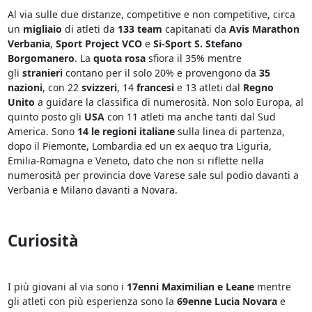
Al via sulle due distanze, competitive e non competitive, circa
un
migliaio
di atleti da
133 team
capitanati da
Avis Marathon
Verbania
,
Sport Project VCO
e
Si-Sport S. Stefano
Borgomanero
. La
quota rosa
sfiora il 35% mentre
gli
stranieri
contano per il solo 20% e provengono da
35
nazioni
, con 22
svizzeri
, 14
francesi
e 13 atleti dal
Regno
Unito
a guidare la classifica di numerosità. Non solo Europa, al
quinto posto gli
USA
con 11 atleti ma anche tanti dal Sud
America. Sono
14 le regioni italiane
sulla linea di partenza,
dopo il Piemonte, Lombardia ed un ex aequo tra Liguria,
Emilia-Romagna e Veneto, dato che non si riflette nella
numerosità per provincia dove Varese sale sul podio davanti a
Verbania e Milano davanti a Novara.
Curiosità
I più giovani al via sono i
17enni Maximilian e Leane
mentre
gli atleti con più esperienza sono la
69enne Lucia Novara
e