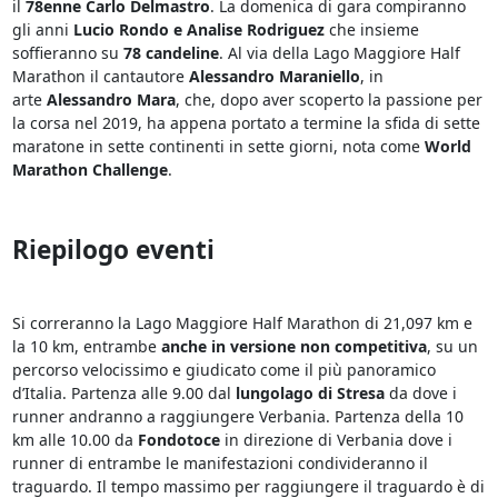
il
78enne Carlo Delmastro
. La domenica di gara compiranno
gli anni
Lucio Rondo e Analise Rodriguez
che insieme
soffieranno su
78 candeline
. Al via della Lago Maggiore Half
Marathon il cantautore
Alessandro Maraniello
, in
arte
Alessandro Mara
, che, dopo aver scoperto la passione per
la corsa nel 2019, ha appena portato a termine la sfida di sette
maratone in sette continenti in sette giorni, nota come
World
Marathon Challenge
.
Riepilogo eventi
Si correranno la Lago Maggiore Half Marathon di 21,097 km e
la 10 km, entrambe
anche in versione
non competitiva
, su un
percorso velocissimo e giudicato come il più panoramico
d’Italia. Partenza alle 9.00 dal
lungolago di Stresa
da dove i
runner andranno a raggiungere Verbania. Partenza della 10
km alle 10.00 da
Fondotoce
in direzione di Verbania dove i
runner di entrambe le manifestazioni condivideranno il
traguardo. Il tempo massimo per raggiungere il traguardo è di