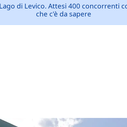
ago di Levico. Attesi 400 concorrenti co
che c'è da sapere