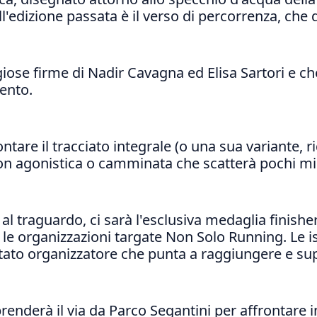
ll'edizione passata è il verso di percorrenza, che 
ose firme di Nadir Cavagna ed Elisa Sartori e che
vento.
ntare il tracciato integrale (o una sua variante, r
on agonistica o camminata che scatterà pochi minu
l traguardo, ci sarà l'esclusiva medaglia finisher 
 organizzazioni targate Non Solo Running. Le isc
itato organizzatore che punta a raggiungere e supe
prenderà il via da Parco Segantini per affrontare i