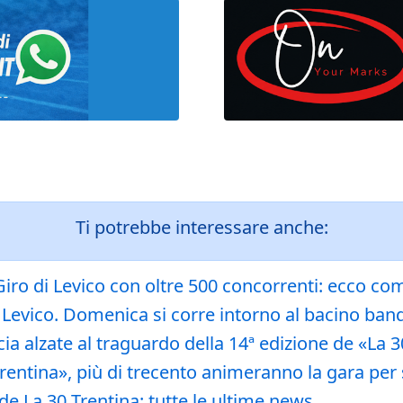
Ti potrebbe interessare anche:
l Giro di Levico con oltre 500 concorrenti: ecco c
i Levico. Domenica si corre intorno al bacino ban
ia alzate al traguardo della 14ª edizione de «La
rentina», più di trecento animeranno la gara per 
e La 30 Trentina: tutte le ultime news