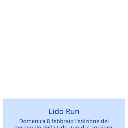
Lido Run
Domenica 8 febbraio l'edizione del
decennale della Lido Run di Camaiore: