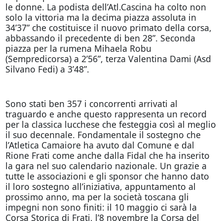
le donne. La podista dell’Atl.Cascina ha colto non
solo la vittoria ma la decima piazza assoluta in
34’37” che costituisce il nuovo primato della corsa,
abbassando il precedente di ben 28”. Seconda
piazza per la rumena Mihaela Robu
(Sempredicorsa) a 2’56”, terza Valentina Dami (Asd
Silvano Fedi) a 3’48”.
Sono stati ben 357 i concorrenti arrivati al
traguardo e anche questo rappresenta un record
per la classica lucchese che festeggia così al meglio
il suo decennale. Fondamentale il sostegno che
l’Atletica Camaiore ha avuto dal Comune e dal
Rione Frati come anche dalla Fidal che ha inserito
la gara nel suo calendario nazionale. Un grazie a
tutte le associazioni e gli sponsor che hanno dato
il loro sostegno all’iniziativa, appuntamento al
prossimo anno, ma per la società toscana gli
impegni non sono finiti: il 10 maggio ci sarà la
Corsa Storica di Frati, l’8 novembre la Corsa del