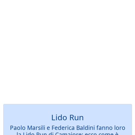
Lido Run
Paolo Marsili e Federica Baldini fanno loro
la Lido Run di Camaiore: ecco come è