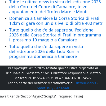
Tutte le ultime news in vista dell'edizione 2026
della Corri nel Cuore di Camaiore, terzo
appuntamento del Trofeo Mare e Monti
Domenica a Camaiore la Corsa Storica di Frati:
12km di gara con un dislivello di oltre 400 metri
Tutto quello che c'è da sapere sull'edizione
2026 della Corsa Storica di Frati in programma
il prossimo 10 maggio a Camaiore
Tutto quello che c'è da sapere in vista
dell'edizione 2026 della Lido Run in
programma domenica a Camaiore
© Copyright 2012-2026 Testata giornalistica registrata al
Tribunale di Grosseto n° 6/13 Direttore responsabile Matteo
Moscati P.I. 01552400531 REA 134461 ROC 24577
Fanno parte del network MarathonWorld:
OnYourMarks
-
SportDaily
-
AhAhAh
await RenderSectionAsync("Scripts", required: false)