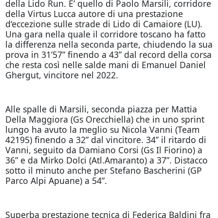
della Lido Run. E’ quello di Paolo Marsili, corridore
della Virtus Lucca autore di una prestazione
d‘eccezione sulle strade di Lido di Camaiore (LU).
Una gara nella quale il corridore toscano ha fatto
la differenza nella seconda parte, chiudendo la sua
prova in 31’57” finendo a 43” dal record della corsa
che resta così nelle salde mani di Emanuel Daniel
Ghergut, vincitore nel 2022.
Alle spalle di Marsili, seconda piazza per Mattia
Della Maggiora (Gs Orecchiella) che in uno sprint
lungo ha avuto la meglio su Nicola Vanni (Team
42195) finendo a 32” dal vincitore. 34” il ritardo di
Vanni, seguito da Damiano Corsi (Gs Il Fiorino) a
36” e da Mirko Dolci (Atl.Amaranto) a 37”. Distacco
sotto il minuto anche per Stefano Bascherini (GP
Parco Alpi Apuane) a 54”.
Superba prestazione tecnica di Federica Baldini fra