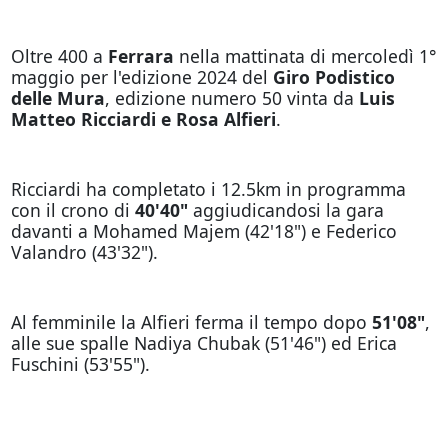
Oltre 400 a
Ferrara
nella mattinata di mercoledì 1°
maggio per l'edizione 2024 del
Giro Podistico
delle Mura
, edizione numero 50 vinta da
Luis
Matteo Ricciardi e Rosa Alfieri
.
Ricciardi ha completato i 12.5km in programma
con il crono di
40'40"
aggiudicandosi la gara
davanti a Mohamed Majem (42'18") e Federico
Valandro (43'32").
Al femminile la Alfieri ferma il tempo dopo
51'08"
,
alle sue spalle Nadiya Chubak (51'46") ed Erica
Fuschini (53'55").