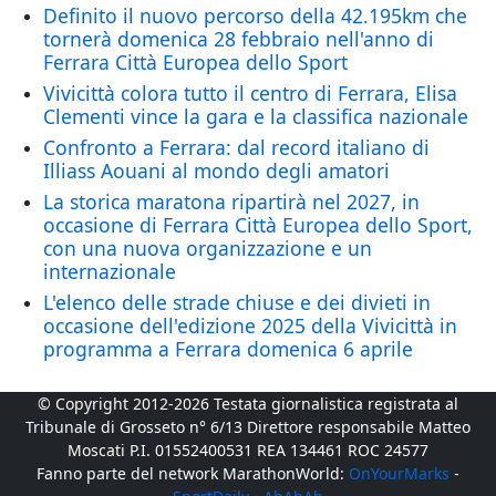
Definito il nuovo percorso della 42.195km che
tornerà domenica 28 febbraio nell'anno di
Ferrara Città Europea dello Sport
Vivicittà colora tutto il centro di Ferrara, Elisa
Clementi vince la gara e la classifica nazionale
Confronto a Ferrara: dal record italiano di
Illiass Aouani al mondo degli amatori
La storica maratona ripartirà nel 2027, in
occasione di Ferrara Città Europea dello Sport,
con una nuova organizzazione e un
internazionale
L'elenco delle strade chiuse e dei divieti in
occasione dell'edizione 2025 della Vivicittà in
programma a Ferrara domenica 6 aprile
© Copyright 2012-2026 Testata giornalistica registrata al
Tribunale di Grosseto n° 6/13 Direttore responsabile Matteo
Moscati P.I. 01552400531 REA 134461 ROC 24577
Fanno parte del network MarathonWorld:
OnYourMarks
-