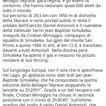
Bellagio Skyrace, gara regina, e gli eventi di
contorno, che hanno radunato quasi 600 atleti da
tutto il mondo.
Sul percorso di 28,5 km con 1850 m di dislivello
della Skyrace si sono portati subito in testa il
soldato dell’Esercito Daniel Antonioli e il ruandese
della Valetudo Serim Jean Baptiste Simukeka,
inseguiti da Cristian Minoggio, compagno di
squadra di Simukeka. Sul gpm del monte San
Primo a quota 1680 m slm, al km 12,8, è transitato
davanti a tutti Antonioli. Nella discesa però
Simukeka ha aperto il gas e nessuno ha potuto
resistere al suo forcing.
Sul lungolago Europa, con il sole che si specchiava
nel Lago, gli applausi sono stati tutti per Jean
Baptiste Simukeka, che ha conquistato la quinta
edizione della Bellagio Skyrace stoppando le
lancette su 2h29’01”. Grazie a un bel recupero nel
finale, Cristian Minoggio ha chiuso in seconda
posizione con il crono di 2h30’45”. Sull’ultimo
gradino del podio è salito Daniel Antonioli, che