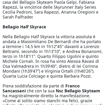
casa del Bellagio Skyteam Paola Gelpi, Fabiana
Rapezzi, la vincitrice delle Skyrunner Italy Series
Cecilia Pedroni, Sara Rapezzi, Arianna Oregioni e
Sarah Palfrader.
Bellagio Half Skyrace
Nella Bellagio Half Skyrace la vittoria assoluta è
andata a Massimiliano De Bernardi che ha portato
a termine i 14,5 km in 1h12”45” davanti a Lorenzo
Beltrami, secondo in 1h13’10”, e Andrea Bonanomi,
terzo in 1h18’11”. Quarto Filippo Ugolini e quinto
Michele Cornali. In rosa ha vinto Alessia Ravasi di
Osa Valmadrera in 1h39’40”, dietro di lei Corinna
Mondani (1h39’47”) e Virginia Ortalli (1h40’26”).
Quarta Lucia Colciago e quinta Barbara Pozzi.
Piena soddisfazione da parte di
Franco
Sancassani
che con la sua
Nsc Bellagio Skyteam
ha magistralmente diretto la manifestazione.
«Come al solito siamo stanchi ma felici, grazie