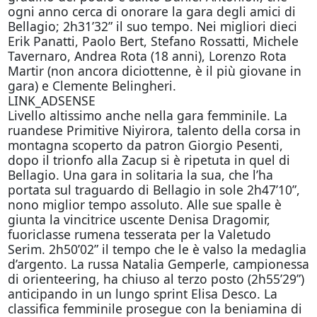
ogni anno cerca di onorare la gara degli amici di
Bellagio; 2h31’32” il suo tempo. Nei migliori dieci
Erik Panatti, Paolo Bert, Stefano Rossatti, Michele
Tavernaro, Andrea Rota (18 anni), Lorenzo Rota
Martir (non ancora diciottenne, è il più giovane in
gara) e Clemente Belingheri.
LINK_ADSENSE
Livello altissimo anche nella gara femminile. La
ruandese Primitive Niyirora, talento della corsa in
montagna scoperto da patron Giorgio Pesenti,
dopo il trionfo alla Zacup si è ripetuta in quel di
Bellagio. Una gara in solitaria la sua, che l’ha
portata sul traguardo di Bellagio in sole 2h47’10”,
nono miglior tempo assoluto. Alle sue spalle è
giunta la vincitrice uscente Denisa Dragomir,
fuoriclasse rumena tesserata per la Valetudo
Serim. 2h50’02” il tempo che le è valso la medaglia
d’argento. La russa Natalia Gemperle, campionessa
di orienteering, ha chiuso al terzo posto (2h55’29”)
anticipando in un lungo sprint Elisa Desco. La
classifica femminile prosegue con la beniamina di