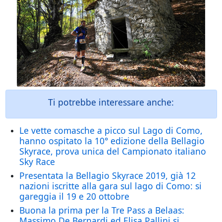
Ti potrebbe interessare anche:
Le vette comasche a picco sul Lago di Como,
hanno ospitato la 10° edizione della Bellagio
Skyrace, prova unica del Campionato italiano
Sky Race
Presentata la Bellagio Skyrace 2019, già 12
nazioni iscritte alla gara sul lago di Como: si
gareggia il 19 e 20 ottobre
Buona la prima per la Tre Pass a Belaas:
Massimo De Bernardi ed Elisa Pallini si