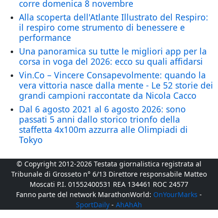
corre domenica 8 novembre
Alla scoperta dell'Atlante Illustrato del Respiro:
il respiro come strumento di benessere e
performance
Una panoramica su tutte le migliori app per la
corsa in voga del 2026: ecco su quali affidarsi
Vin.Co – Vincere Consapevolmente: quando la
vera vittoria nasce dalla mente - Le 52 storie dei
grandi campioni raccontate da Nicola Cacco
Dal 6 agosto 2021 al 6 agosto 2026: sono
passati 5 anni dallo storico trionfo della
staffetta 4x100m azzurra alle Olimpiadi di
Tokyo
© Copyright 2012-2026 Testata giornalistica registrata al
Tribunale di Grosseto n° 6/13 Direttore responsabile Matteo
Moscati P.I. 01552400531 REA 134461 ROC 24577
Fanno parte del network MarathonWorld:
OnYourMarks
-
SportDaily
-
AhAhAh