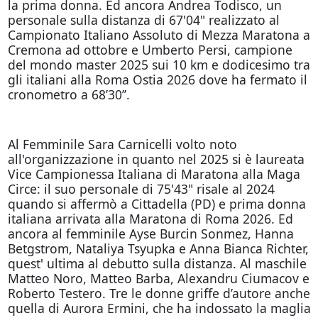
la prima donna. Ed ancora Andrea Todisco, un
personale sulla distanza di 67'04" realizzato al
Campionato Italiano Assoluto di Mezza Maratona a
Cremona ad ottobre e Umberto Persi, campione
del mondo master 2025 sui 10 km e dodicesimo tra
gli italiani alla Roma Ostia 2026 dove ha fermato il
cronometro a 68’30’’.
Al Femminile Sara Carnicelli volto noto
all'organizzazione in quanto nel 2025 si è laureata
Vice Campionessa Italiana di Maratona alla Maga
Circe: il suo personale di 75'43" risale al 2024
quando si affermò a Cittadella (PD) e prima donna
italiana arrivata alla Maratona di Roma 2026. Ed
ancora al femminile Ayse Burcin Sonmez, Hanna
Betgstrom, Nataliya Tsyupka e Anna Bianca Richter,
quest' ultima al debutto sulla distanza. Al maschile
Matteo Noro, Matteo Barba, Alexandru Ciumacov e
Roberto Testero. Tre le donne griffe d’autore anche
quella di Aurora Ermini, che ha indossato la maglia