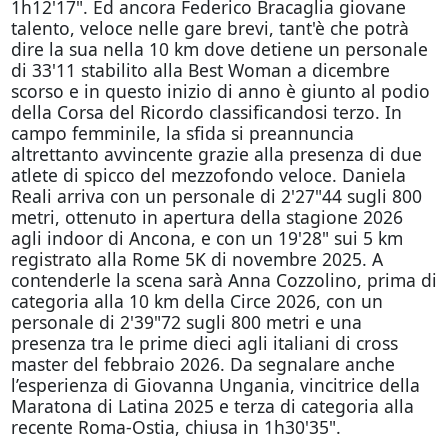
1h12'17". Ed ancora Federico Bracaglia giovane
talento, veloce nelle gare brevi, tant'è che potrà
dire la sua nella 10 km dove detiene un personale
di 33'11 stabilito alla Best Woman a dicembre
scorso e in questo inizio di anno è giunto al podio
della Corsa del Ricordo classificandosi terzo. In
campo femminile, la sfida si preannuncia
altrettanto avvincente grazie alla presenza di due
atlete di spicco del mezzofondo veloce. Daniela
Reali arriva con un personale di 2'27"44 sugli 800
metri, ottenuto in apertura della stagione 2026
agli indoor di Ancona, e con un 19'28" sui 5 km
registrato alla Rome 5K di novembre 2025. A
contenderle la scena sarà Anna Cozzolino, prima di
categoria alla 10 km della Circe 2026, con un
personale di 2'39"72 sugli 800 metri e una
presenza tra le prime dieci agli italiani di cross
master del febbraio 2026. Da segnalare anche
l’esperienza di Giovanna Ungania, vincitrice della
Maratona di Latina 2025 e terza di categoria alla
recente Roma-Ostia, chiusa in 1h30'35".