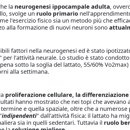
che la
neurogenesi ippocampale adulta
, ovver
llo, svolge un
ruolo primario
nell'apprendimento
ome l'esercizio fisico sia un metodo più che effic
zo alla formazione di nuovi neuroni sono
attual
bili fattori nella neurogenesi ed è stato ipotizza
" per l'attività neurale. Lo studio è stato condott
ppena sotto la soglia del lattato, 55/60% Vo2max)
rni alla settimana.
 la
proliferazione cellulare, la differenziazione 
risultati hanno mostrato che nei topi che avevano a
ermine e quella spaziale, oltre che a numerose pr
"
indipendenti
" dall'attività fisica: il lattato ha
liera sia in quelli sedentari. Tuttavia il
ruolo be
ne la
soluzione migliore
.