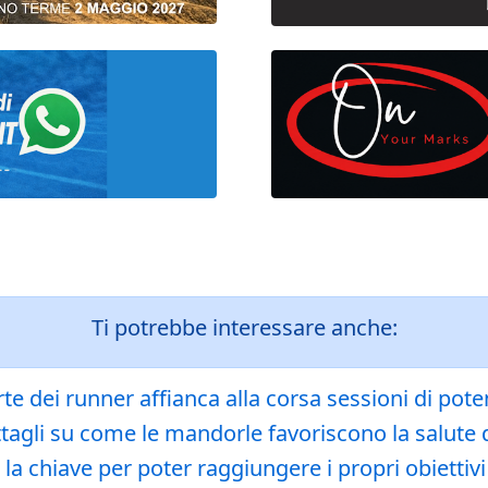
Ti potrebbe interessare anche:
 dei runner affianca alla corsa sessioni di pote
gli su come le mandorle favoriscono la salute del
 la chiave per poter raggiungere i propri obiettivi