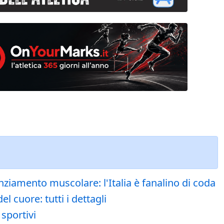
nziamento muscolare: l'Italia è fanalino di coda
 cuore: tutti i dettagli
 sportivi