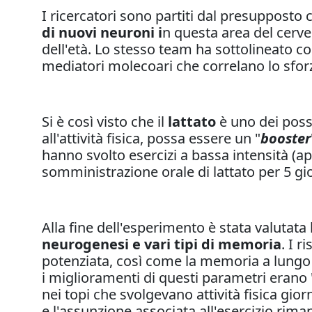
I ricercatori sono partiti dal presupposto 
di nuovi neuroni i
n questa area del cerve
dell'età. Lo stesso team ha sottolineato c
mediatori molecoari che correlano lo sfor
Si è così visto che il
lattato
è uno dei possi
all'attività fisica, possa essere un "
booster
hanno svolto esercizi a bassa intensità (a
somministrazione orale di lattato per 5 gio
Alla fine dell'esperimento è stata valutata
neurogenesi e vari tipi di memoria
. I 
potenziata, così come la memoria a lungo t
i miglioramenti di questi parametri erano 
nei topi che svolgevano attività fisica giorna
e l'assunzione associata all'esercizio rima