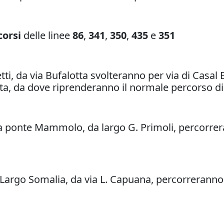
corsi
delle linee
86
,
341
,
350
,
435
e
351
ti, da via Bufalotta svolteranno per via di Casal B
otta, da dove riprenderanno il normale percorso di 
 ponte Mammolo, da largo G. Primoli, percorrerann
Largo Somalia, da via L. Capuana, percorreranno v