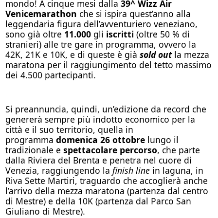
mondo! A cinque mesi dalla
39^ Wizz Air
Venicemarathon
che si ispira quest’anno alla
leggendaria figura dell’avventuriero veneziano,
sono già oltre
11.000
gli
iscritti
(oltre 50 % di
stranieri) alle tre gare in programma, ovvero la
42K, 21K e 10K, e di queste è già
sold out
la mezza
maratona per il raggiungimento del tetto massimo
dei 4.500 partecipanti.
Si preannuncia, quindi, un’edizione da record che
genererà sempre più indotto economico per la
città e il suo territorio, quella in
programma
domenica 26 ottobre
lungo il
tradizionale e
spettacolare percorso
, che parte
dalla Riviera del Brenta e penetra nel cuore di
Venezia, raggiungendo la
finish line
in laguna, in
Riva Sette Martiri, traguardo che accoglierà anche
l’arrivo della mezza maratona (partenza dal centro
di Mestre) e della 10K (partenza dal Parco San
Giuliano di Mestre).